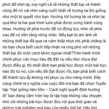
phút để nhìn lại, suy nghĩ cả về những thất bại và thành
công để có cái nhìn sáng suốt nhất về tương lai.Đó giống
như một bí quyết cho bạn. Hướng tới tương lai và nhìn lại
quá khứ là hai quá trình luôn phải được song hành cùng
nhau. Hướng về phía trước để có động lực, nhìn về phía
sau để có nền tảng vững chắc. Nếu bạn bị ám ảnh về
những thất bại đã qua và cảm thấy nhụt chí, phải chăng là
do bạn chưa biết cách tiếp nhận và ứng phó với những
thất bại đó một cách khôn ngoan nhất?Trên hành trình
chinh phục các mục tiêu đã đặt ra, nếu như chưa đạt
được điều gì, thì nhất định bạn phải học được một bài học
nào đó từ nó; còn nếu đã đạt được rồi, bạn phải biết cách
để thành tựu ấy không chỉ phục vụ cho riêng mình. Đấy
cũng chính là ý nghĩa của cuộc đời mà bạn đã chọn.Tuyển
tập “Hạt giống tâm hồn – Cách nghĩ quyết định hướng
đi” bạn đang cầm trên tay là tập hợp những câu chuyện
nhỏ với những bài học được đúc rút qua thời gian và
những trải nghiệm quý báu của nhiều thế hệ. Hãy thử