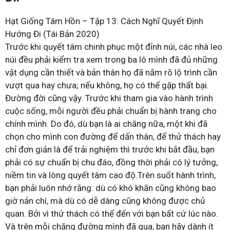
Hạt Giống Tâm Hồn – Tập 13: Cách Nghĩ Quyết Định
Hướng Đi (Tái Bản 2020)
Trước khi quyết tâm chinh phục một đỉnh núi, các nhà leo
núi đều phải kiểm tra xem trong ba lô mình đã đủ những
vật dụng cần thiết và bản thân họ đã nắm rõ lộ trình cần
vượt qua hay chưa; nếu không, họ có thể gặp thất bại.
Đường đời cũng vậy. Trước khi tham gia vào hành trình
cuộc sống, mỗi người đều phải chuẩn bị hành trang cho
chính mình. Do đó, dù bạn là ai chăng nữa, một khi đã
chọn cho mình con đường để dấn thân, để thử thách hay
chỉ đơn giản là để trải nghiệm thì trước khi bắt đầu, bạn
phải có sự chuẩn bị chu đáo, đồng thời phải có lý tưởng,
niềm tin và lòng quyết tâm cao độ.Trên suốt hành trình,
bạn phải luôn nhớ rằng: dù có khó khăn cũng không bao
giờ nản chí, mà dù có dễ dàng cũng không được chủ
quan. Bởi vì thử thách có thể đến với bạn bất cứ lúc nào.
Và trên mỗi chặng đường mình đã qua, bạn hãy dành ít