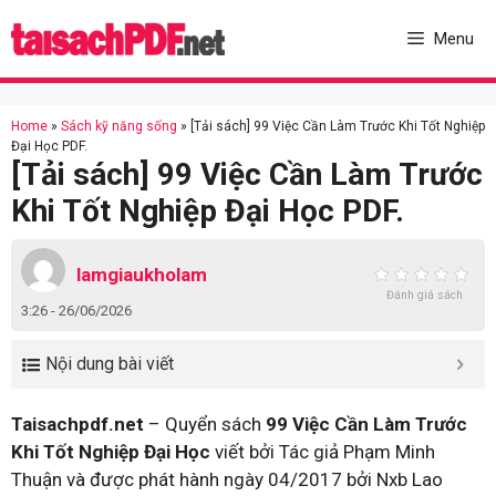
Skip
to
Menu
content
Home
»
Sách kỹ năng sống
»
[Tải sách] 99 Việc Cần Làm Trước Khi Tốt Nghiệp
Đại Học PDF.
[Tải sách] 99 Việc Cần Làm Trước
Khi Tốt Nghiệp Đại Học PDF.
lamgiaukholam
Đánh giá sách
3:26 - 26/06/2026
Nội dung bài viết
Taisachpdf.net
– Quyển sách
99 Việc Cần Làm Trước
Khi Tốt Nghiệp Đại Học
viết bởi Tác giả Phạm Minh
Thuận và được phát hành ngày 04/2017 bởi Nxb Lao