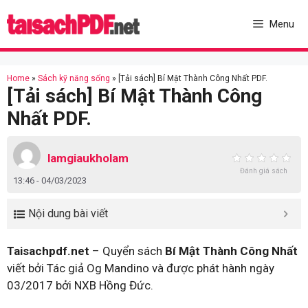
Skip
to
Menu
content
Home
»
Sách kỹ năng sống
»
[Tải sách] Bí Mật Thành Công Nhất PDF.
[Tải sách] Bí Mật Thành Công
Nhất PDF.
lamgiaukholam
Đánh giá sách
13:46 - 04/03/2023
Nội dung bài viết
Taisachpdf.net
– Quyển sách
Bí Mật Thành Công Nhất
viết bởi Tác giả Og Mandino và được phát hành ngày
03/2017 bởi NXB Hồng Đức.