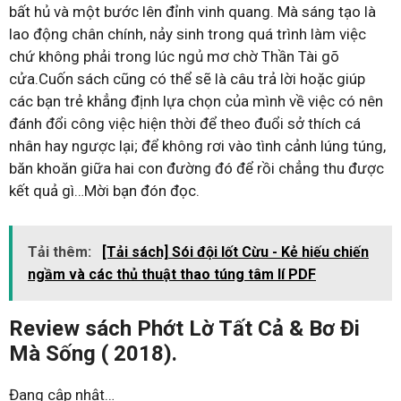
bất hủ và một bước lên đỉnh vinh quang. Mà sáng tạo là
lao động chân chính, nảy sinh trong quá trình làm việc
chứ không phải trong lúc ngủ mơ chờ Thần Tài gõ
cửa.Cuốn sách cũng có thể sẽ là câu trả lời hoặc giúp
các bạn trẻ khẳng định lựa chọn của mình về việc có nên
đánh đổi công việc hiện thời để theo đuổi sở thích cá
nhân hay ngược lại; để không rơi vào tình cảnh lúng túng,
băn khoăn giữa hai con đường đó để rồi chẳng thu được
kết quả gì…Mời bạn đón đọc.
Tải thêm:
[Tải sách] Sói đội lốt Cừu - Kẻ hiếu chiến
ngầm và các thủ thuật thao túng tâm lí PDF
Review sách Phớt Lờ Tất Cả & Bơ Đi
Mà Sống ( 2018).
Đang cập nhật…