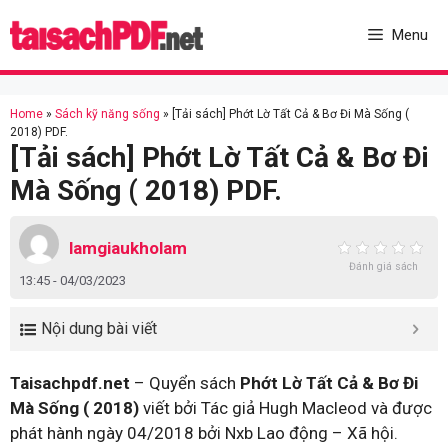
Skip
to
Menu
content
Home
»
Sách kỹ năng sống
»
[Tải sách] Phớt Lờ Tất Cả & Bơ Đi Mà Sống (
2018) PDF.
[Tải sách] Phớt Lờ Tất Cả & Bơ Đi
Mà Sống ( 2018) PDF.
lamgiaukholam
Đánh giá sách
13:45 - 04/03/2023
Nội dung bài viết
Taisachpdf.net
– Quyển sách
Phớt Lờ Tất Cả & Bơ Đi
Mà Sống ( 2018)
viết bởi Tác giả Hugh Macleod và được
phát hành ngày 04/2018 bởi Nxb Lao động – Xã hội.