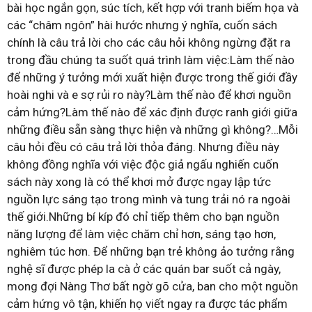
bài học ngắn gọn, súc tích, kết hợp với tranh biếm họa và
các “châm ngôn” hài hước nhưng ý nghĩa, cuốn sách
chính là câu trả lời cho các câu hỏi không ngừng đặt ra
trong đầu chúng ta suốt quá trình làm việc:Làm thế nào
để những ý tưởng mới xuất hiện được trong thế giới đầy
hoài nghi và e sợ rủi ro này?Làm thế nào để khơi nguồn
cảm hứng?Làm thế nào để xác định được ranh giới giữa
những điều sẵn sàng thực hiện và những gì không?…Mỗi
câu hỏi đều có câu trả lời thỏa đáng. Nhưng điều này
không đồng nghĩa với việc độc giả ngấu nghiến cuốn
sách này xong là có thể khơi mở được ngay lập tức
nguồn lực sáng tạo trong mình và tung trải nó ra ngoài
thế giới.Những bí kíp đó chỉ tiếp thêm cho bạn nguồn
năng lượng để làm việc chăm chỉ hơn, sáng tạo hơn,
nghiêm túc hơn. Để những bạn trẻ không ảo tưởng rằng
nghệ sĩ được phép la cà ở các quán bar suốt cả ngày,
mong đợi Nàng Thơ bất ngờ gõ cửa, ban cho một nguồn
cảm hứng vô tận, khiến họ viết ngay ra được tác phẩm