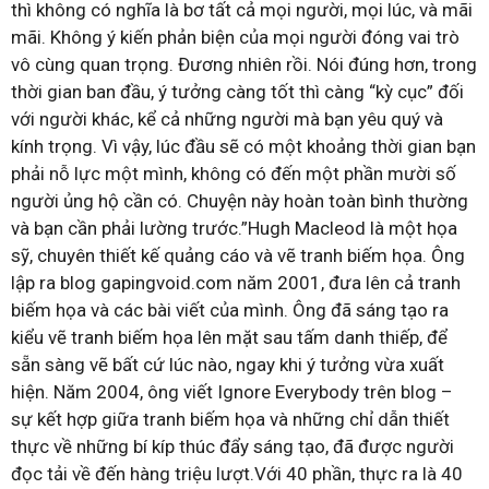
thì không có nghĩa là bơ tất cả mọi người, mọi lúc, và mãi
mãi. Không ý kiến phản biện của mọi người đóng vai trò
vô cùng quan trọng. Đương nhiên rồi. Nói đúng hơn, trong
thời gian ban đầu, ý tưởng càng tốt thì càng “kỳ cục” đối
với người khác, kể cả những người mà bạn yêu quý và
kính trọng. Vì vậy, lúc đầu sẽ có một khoảng thời gian bạn
phải nỗ lực một mình, không có đến một phần mười số
người ủng hộ cần có. Chuyện này hoàn toàn bình thường
và bạn cần phải lường trước.”Hugh Macleod là một họa
sỹ, chuyên thiết kế quảng cáo và vẽ tranh biếm họa. Ông
lập ra blog gapingvoid.com năm 2001, đưa lên cả tranh
biếm họa và các bài viết của mình. Ông đã sáng tạo ra
kiểu vẽ tranh biếm họa lên mặt sau tấm danh thiếp, để
sẵn sàng vẽ bất cứ lúc nào, ngay khi ý tưởng vừa xuất
hiện. Năm 2004, ông viết Ignore Everybody trên blog –
sự kết hợp giữa tranh biếm họa và những chỉ dẫn thiết
thực về những bí kíp thúc đẩy sáng tạo, đã được người
đọc tải về đến hàng triệu lượt.Với 40 phần, thực ra là 40