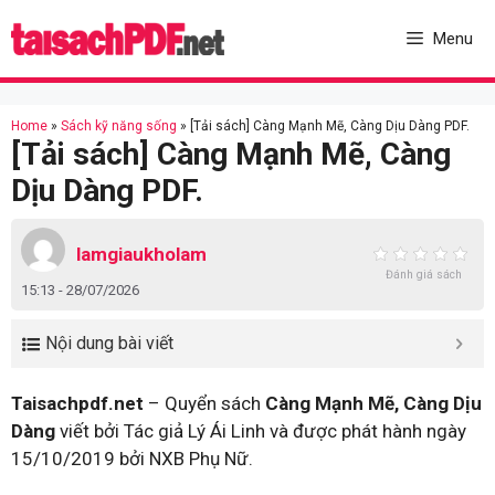
Skip
to
Menu
content
Home
»
Sách kỹ năng sống
»
[Tải sách] Càng Mạnh Mẽ, Càng Dịu Dàng PDF.
[Tải sách] Càng Mạnh Mẽ, Càng
Dịu Dàng PDF.
lamgiaukholam
Đánh giá sách
15:13 - 28/07/2026
Nội dung bài viết
Taisachpdf.net
– Quyển sách
Càng Mạnh Mẽ, Càng Dịu
Dàng
viết bởi Tác giả Lý Ái Linh và được phát hành ngày
15/10/2019 bởi NXB Phụ Nữ.