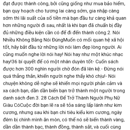
đạt được thành công, bởi cũng giống như mua bảo hiểm,
bạn quy hoạch cho tương lai càng sớm, gia nhập càng
sớm thì lãi suất của số tiền mà bạn đầu tư càng khả quan
hơn những người đi sau, nhất là khi bạn đã chuẩn bị đầy
đủ những điều kiện cần có để đi đến thành công.2. Nói
Nhiều Không Bằng Nói ĐúngMuốn có mối quan hệ xã hội
tốt, hãy bắt đầu từ những lời nói làm đẹp lòng người. Ai
cũng muốn nghe lời nói hay! Nói hay như một khúc nhạc
hay!36 bí quyết để có một nhân duyên tốt- Cuốn sách
được hơn 300 nghìn người chờ đón đã lên kệ.- Đừng nói
quá thẳng thắn, khiến người nghe thấy khó chịu!- Nói
chuyện không dễ nghe sẽ khiến mọi người phản cảm và
xa cách bạn, dần dần biến bạn trở thành một người trong
danh sách đen.3. 28 Cách Để Trở Thành Người Phụ Nữ
Giàu CóCuộc đời bạn lẽ ra sẽ tỏa sáng lấp lánh như kim
cương, nhưng sau khi bạn chi tiêu kiểu kim cương, ngày
đêm bị chính mình ăn mòn, có thể nó sẽ biến thành vàng,
dần dần thành bạc, thành đồng, thành sắt, và cuối cùng