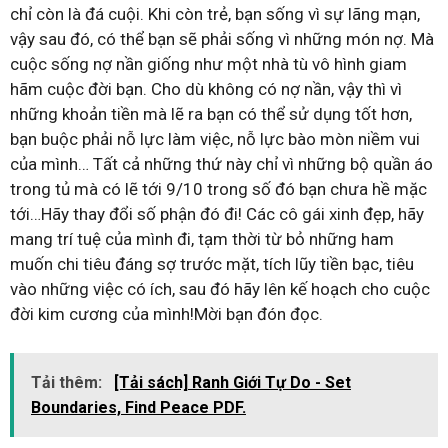
chỉ còn là đá cuội. Khi còn trẻ, bạn sống vì sự lãng mạn,
vậy sau đó, có thể bạn sẽ phải sống vì những món nợ. Mà
cuộc sống nợ nần giống như một nhà tù vô hình giam
hãm cuộc đời bạn. Cho dù không có nợ nần, vậy thì vì
những khoản tiền mà lẽ ra bạn có thể sử dụng tốt hơn,
bạn buộc phải nỗ lực làm việc, nỗ lực bào mòn niềm vui
của mình… Tất cả những thứ này chỉ vì những bộ quần áo
trong tủ mà có lẽ tới 9/10 trong số đó bạn chưa hề mặc
tới…Hãy thay đổi số phận đó đi! Các cô gái xinh đẹp, hãy
mang trí tuệ của mình đi, tạm thời từ bỏ những ham
muốn chi tiêu đáng sợ trước mặt, tích lũy tiền bạc, tiêu
vào những việc có ích, sau đó hãy lên kế hoạch cho cuộc
đời kim cương của mình!Mời bạn đón đọc.
Tải thêm:
[Tải sách] Ranh Giới Tự Do - Set
Boundaries, Find Peace PDF.