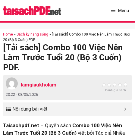
Skip
to
Menu
content
Home
»
Sách kỹ năng sống
»
[Tải sách] Combo 100 Việc Nên Làm Trước Tuổi
20 (Bộ 3 Cuốn) PDF.
[Tải sách] Combo 100 Việc Nên
Làm Trước Tuổi 20 (Bộ 3 Cuốn)
PDF.
lamgiaukholam
Đánh giá sách
20:22 - 08/05/2026
Nội dung bài viết
Taisachpdf.net
– Quyển sách
Combo 100 Việc Nên
Làm Trước Tuổi 20 (Bộ 3 Cuốn)
viết bởi Tác giả Nhiều