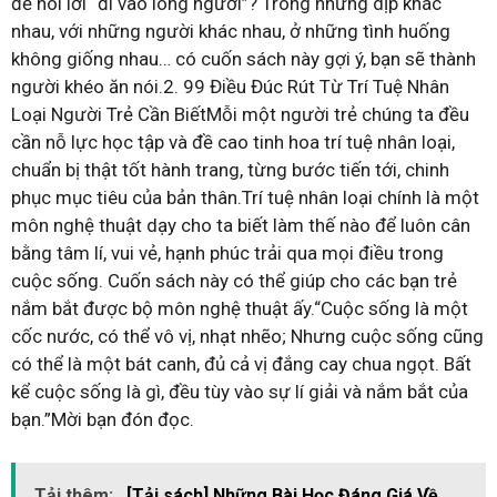
để nói lời “đi vào lòng người”? Trong những dịp khác
nhau, với những người khác nhau, ở những tình huống
không giống nhau… có cuốn sách này gợi ý, bạn sẽ thành
người khéo ăn nói.2. 99 Điều Đúc Rút Từ Trí Tuệ Nhân
Loại Người Trẻ Cần BiếtMỗi một người trẻ chúng ta đều
cần nỗ lực học tập và đề cao tinh hoa trí tuệ nhân loại,
chuẩn bị thật tốt hành trang, từng bước tiến tới, chinh
phục mục tiêu của bản thân.Trí tuệ nhân loại chính là một
môn nghệ thuật dạy cho ta biết làm thế nào để luôn cân
bằng tâm lí, vui vẻ, hạnh phúc trải qua mọi điều trong
cuộc sống. Cuốn sách này có thể giúp cho các bạn trẻ
nắm bắt được bộ môn nghệ thuật ấy.“Cuộc sống là một
cốc nước, có thể vô vị, nhạt nhẽo; Nhưng cuộc sống cũng
có thể là một bát canh, đủ cả vị đắng cay chua ngọt. Bất
kể cuộc sống là gì, đều tùy vào sự lí giải và nắm bắt của
bạn.”Mời bạn đón đọc.
Tải thêm:
[Tải sách] Những Bài Học Đáng Giá Về