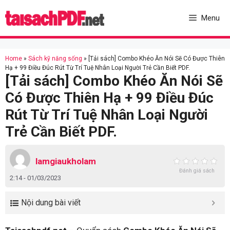
Skip
to
Menu
content
Home
»
Sách kỹ năng sống
»
[Tải sách] Combo Khéo Ăn Nói Sẽ Có Được Thiên
Hạ + 99 Điều Đúc Rút Từ Trí Tuệ Nhân Loại Người Trẻ Cần Biết PDF.
[Tải sách] Combo Khéo Ăn Nói Sẽ
Có Được Thiên Hạ + 99 Điều Đúc
Rút Từ Trí Tuệ Nhân Loại Người
Trẻ Cần Biết PDF.
lamgiaukholam
Đánh giá sách
2:14 - 01/03/2023
Nội dung bài viết