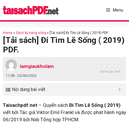
Skip
to
Menu
content
Home
»
Sách kỹ năng sống
»
[Tải sách] Đi Tìm Lẽ Sống ( 2019) PDF.
[Tải sách] Đi Tìm Lẽ Sống ( 2019)
PDF.
lamgiaukholam
Đánh giá sách
11:58 - 25/06/2026
Nội dung bài viết
Taisachpdf.net
– Quyển sách
Đi Tìm Lẽ Sống ( 2019)
viết bởi Tác giả Viktor Emil Frankl và được phát hành ngày
06/2019 bởi Nxb Tổng hợp TP.HCM.