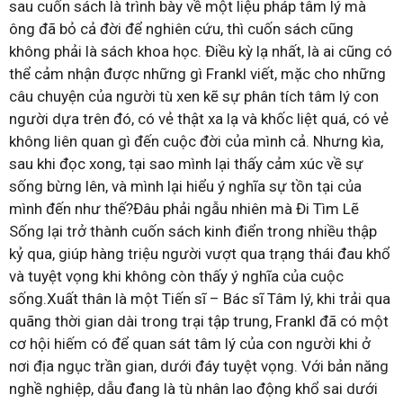
sau cuốn sách là trình bày về một liệu pháp tâm lý mà
ông đã bỏ cả đời để nghiên cứu, thì cuốn sách cũng
không phải là sách khoa học. Điều kỳ lạ nhất, là ai cũng có
thể cảm nhận được những gì Frankl viết, mặc cho những
câu chuyện của người tù xen kẽ sự phân tích tâm lý con
người dựa trên đó, có vẻ thật xa lạ và khốc liệt quá, có vẻ
không liên quan gì đến cuộc đời của mình cả. Nhưng kìa,
sau khi đọc xong, tại sao mình lại thấy cảm xúc về sự
sống bừng lên, và mình lại hiểu ý nghĩa sự tồn tại của
mình đến như thế?Đâu phải ngẫu nhiên mà Đi Tìm Lẽ
Sống lại trở thành cuốn sách kinh điển trong nhiều thập
kỷ qua, giúp hàng triệu người vượt qua trạng thái đau khổ
và tuyệt vọng khi không còn thấy ý nghĩa của cuộc
sống.Xuất thân là một Tiến sĩ – Bác sĩ Tâm lý, khi trải qua
quãng thời gian dài trong trại tập trung, Frankl đã có một
cơ hội hiếm có để quan sát tâm lý của con người khi ở
nơi địa ngục trần gian, dưới đáy tuyệt vọng. Với bản năng
nghề nghiệp, dẫu đang là tù nhân lao động khổ sai dưới