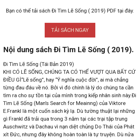
Bạn có thể tải sách Đi Tìm Lẽ Sống ( 2019) PDF tại đây.
TẢI SÁCH NGAY
Nội dung sách Đi Tìm Lẽ Sống ( 2019).
Đi Tìm Lẽ Sống (Tái Bản 2019)
KHI CÓ LẼ SỐNG, CHÚNG TA CÓ THỂ VƯỢT QUA BẤT CỨ
ĐIỀU GÌ“Lẽ sống”, hay “Ý nghĩa cuộc đời”, ai mà chẳng
từng đau đáu về nó. Bởi vì đó chính là lý do chúng ta cần
tìm ra cho sự tồn tại của mình trong kiếp nhân sinh này.Đi
Tìm Lẽ Sống (Man’s Search for Meainng) của Viktore
E.Frankl là một cuốn sách kỳ lạ. Dù tường thuật lại những
gì Frankl đã trải qua trong 3 năm tại các trại tập trung
Auschwitz và Dachau vì nạn diệt chủng Do Thái của Phát
xít Đức, nhưng đây không hoàn toàn là tự truyện. Dù nửa