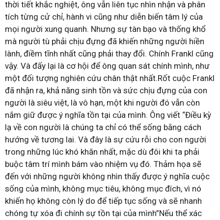
thời tiết khắc nghiệt, ông vẫn liên tục nhìn nhận và phân
tích từng cử chỉ, hành vi cũng như diễn biến tâm lý của
mọi người xung quanh. Nhưng sự tàn bạo và thống khổ
mà người tù phải chịu đựng đã khiến những người hiền
lành, điềm tĩnh nhất cũng phải thay đổi. Chính Frankl cũng
vậy. Và đấy lại là cơ hội để ông quan sát chính mình, như
một đối tượng nghiên cứu chân thật nhất.Rốt cuộc Frankl
đã nhận ra, khả năng sinh tồn và sức chịu đựng của con
người là siêu việt, là vô hạn, một khi người đó vẫn còn
nắm giữ được ý nghĩa tồn tại của mình. Ông viết “Điều kỳ
lạ về con người là chúng ta chỉ có thể sống bằng cách
hướng về tương lai. Và đây là sự cứu rỗi cho con người
trong những lúc khó khăn nhất, mặc dù đôi khi ta phải
buộc tâm trí mình bám vào nhiệm vụ đó. Thảm họa sẽ
đến với những người không nhìn thấy được ý nghĩa cuộc
sống của mình, không mục tiêu, không mục đích, vì nó
khiến họ không còn lý do để tiếp tục sống và sẽ nhanh
chóng tự xóa đi chính sự tồn tại của mình”Nếu thể xác