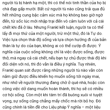
người tù bị hành hạ một, thì có thể nói tinh thần của họ bị
chà đạp gấp mười. Bất cứ người tù nào cũng trải qua đủ
hết những cung bậc cảm xúc mà họ không bao giờ ngờ
đến, từ sốc lúc mới nhập trại đến vô cảm luôn với cả cái
chết khi đã ở lâu. Nhưng Frankl kết luận, người ta có thể
lấy đi mọi thứ của một người, trừ một thứ, đó là Tự do.
Việc lựa chọn thái độ sống và lựa chọn hướng đi của bản
thân là tự do của bạn, không ai có thể cướp đi được. Ý
nghĩa của cuộc sống không chỉ là việc được sống, được
thở, mà ngay cả cái chết, nếu bạn tự chủ được thái độ khi
đối diện với nó, thì đó vẫn là điều ý nghĩa. Tuy nhiên,
Frankl quan sát được rằng những người tù nào vẫn còn
nắm giữ được điều khiến họ muốn sống tới ngày mai,
như nhớ về người thương đang chờ ở quê nhà, hoặc còn
công việc dở dang muốn hoàn thành, thì họ sẽ có nhiều
cơ hội sống. Còn một khi tâm trí đã buông xuôi vì tuyệt
vọng, sự sống cũng chẳng mấy chốc mà rời bỏ họ. Đó
cũng chính là tiền đề cho Liệu pháp Ý nghĩa – một liệu