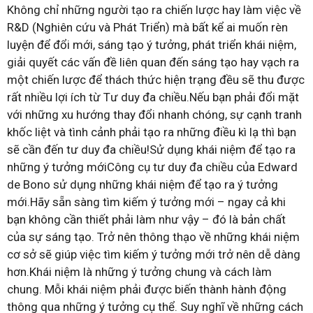
Không chỉ những người tạo ra chiến lược hay làm việc về
R&D (Nghiên cứu và Phát Triển) mà bất kể ai muốn rèn
luyện để đổi mới, sáng tạo ý tưởng, phát triển khái niệm,
giải quyết các vấn đề liên quan đến sáng tạo hay vạch ra
một chiến lược để thách thức hiện trạng đều sẽ thu được
rất nhiều lợi ích từ Tư duy đa chiều.Nếu bạn phải đổi mặt
với những xu hướng thay đổi nhanh chóng, sự cạnh tranh
khốc liệt và tình cảnh phải tạo ra những điều kì lạ thì bạn
sẽ cần đến tư duy đa chiều!Sử dụng khái niệm để tạo ra
những ý tưởng mớiCông cụ tư duy đa chiều của Edward
de Bono sử dụng những khái niệm để tạo ra ý tưởng
mới.Hãy sẵn sàng tìm kiếm ý tưởng mới – ngay cả khi
bạn không cần thiết phải làm như vậy – đó là bản chất
của sự sáng tạo. Trở nên thông thạo về những khái niệm
cơ sở sẽ giúp việc tìm kiếm ý tưởng mới trở nên dễ dàng
hơn.Khái niệm là những ý tưởng chung và cách làm
chung. Mỗi khái niệm phải được biến thành hành động
thông qua những ý tưởng cụ thể. Suy nghĩ về những cách