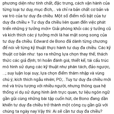
phương diện như tính chất, đặc trưng, cách vận hành của
từng loại tư duy, mục đích,… và chỉ ra bản chất cơ bản và
vai trò của tư duy đa chiều. Một số điểm nổi bật của tư
duy đa chiều:+ Tư duy đa chiều liên quan đến việc phát
triển những ý tưởng mới+ Giải phóng khỏi các ý tưởng cũ
và kích thích các ý tưởng mới là hai mặt song song của
tư duy đa chiều. Edward de Bono đã dành từng chương
để nói về từng kỹ thuật thực hành tư duy đa chiều. Các kỹ
thuật cơ bản như: tạo ra những lựa chọn thay thế; thách
thức các giả định; trì hoãn đánh giá; thiết kế; tái cấu trúc
mô hình sử dụng các kỹ thuật như phân tách, đảo ngược,
…; suy luận loại suy; lựa chọn điểm thâm nhập và vùng
chú ý; kích thích ngẫu nhiên; PO;…Tuy tư duy đa chiều mới
mẻ và trừu tượng với nhiều người, nhưng thông qua hệ
thống ví dụ sử dụng hình ảnh trực quan, tư liệu ngôn ngữ
gần gũi cùng những bài tập cuốn hút, de Bono đang dần
khiến tư duy đa chiều trở thành một công cụ gần gũi với
chúng ta ngày nay.Vậy thì: Ai sẽ cần tư duy đa chiều?