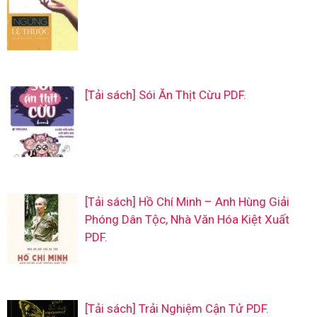
[Tải sách] Sói Ăn Thịt Cừu PDF.
[Tải sách] Hồ Chí Minh – Anh Hùng Giải
Phóng Dân Tộc, Nhà Văn Hóa Kiệt Xuất
PDF.
[Tải sách] Trải Nghiệm Cận Tử PDF.