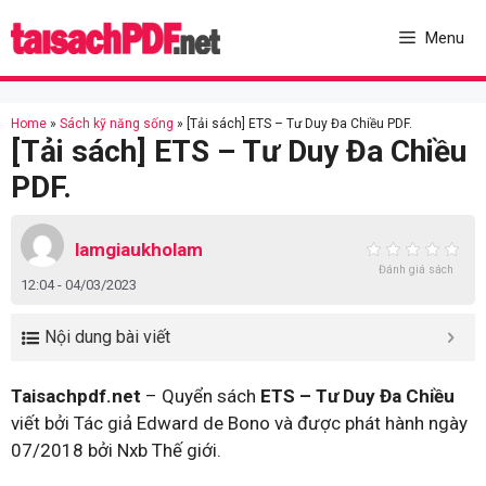
Skip
to
Menu
content
Home
»
Sách kỹ năng sống
»
[Tải sách] ETS – Tư Duy Đa Chiều PDF.
[Tải sách] ETS – Tư Duy Đa Chiều
PDF.
lamgiaukholam
Đánh giá sách
12:04 - 04/03/2023
Nội dung bài viết
Taisachpdf.net
– Quyển sách
ETS – Tư Duy Đa Chiều
viết bởi Tác giả Edward de Bono và được phát hành ngày
07/2018 bởi Nxb Thế giới.