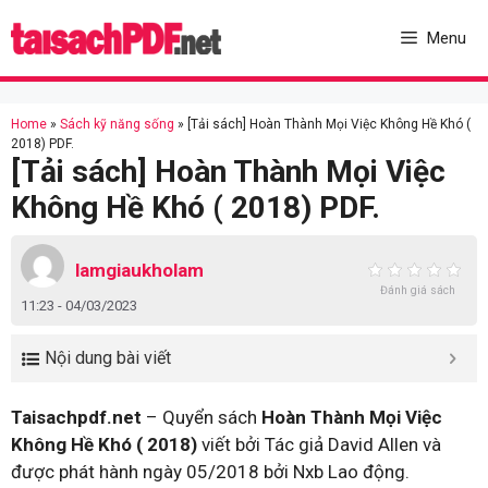
Skip
to
Menu
content
Home
»
Sách kỹ năng sống
»
[Tải sách] Hoàn Thành Mọi Việc Không Hề Khó (
2018) PDF.
[Tải sách] Hoàn Thành Mọi Việc
Không Hề Khó ( 2018) PDF.
lamgiaukholam
Đánh giá sách
11:23 - 04/03/2023
Nội dung bài viết
Taisachpdf.net
– Quyển sách
Hoàn Thành Mọi Việc
Không Hề Khó ( 2018)
viết bởi Tác giả David Allen và
được phát hành ngày 05/2018 bởi Nxb Lao động.