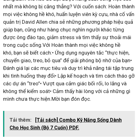
nhất mà không bị căng thẳng? Với cuốn sách: Hoàn thành
mọi việc không hề khó, huấn luyện viên kỳ cựu, nhà cố vấn
quản trị David Allen chia sẻ những phương pháp hiệu quả
giúp bạn, cũng như hàng chục nghìn người khác từng
được ông đào tạo, giảm stress và tìm thấy sự thoải mái
trong cuộc sống.Với Hoàn thành mọi việc không hề
khó, bạn sẽ biết cách:• Ứng dụng nguyên tắc “thực hiện,
chuyển giao, treo, bỏ qua” để giải phóng bộ nhớ của bạn•
Đánh giá lại các mục tiêu và duy trì khả năng tái tập trung
khi tình huống thay đổi• Lập kế hoạch và tìm cách tháo gỡ
các dự án “treo”• Vượt qua cảm giác bối rối, lo lắng và
không thể kiểm soát• Cảm thấy hài lòng với cả những gì
mình chưa thực hiện.Mời bạn đón đọc.
Tải thêm:
[Tải sách] Combo Kỹ Năng Sống Dành
Cho Học Sinh (Bộ 7 Cuốn) PDF.