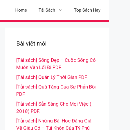
Home
Tải Sách
Top Sách Hay
Bài viết mới
[Tải sách] Sống Đẹp – Cuộc Sống Có
Muôn Vàn Lối Đi PDF.
[Tải sách] Quản Lý Thời Gian PDF.
[Tải sách] Quà Tặng Của Sự Phản Bội
PDF.
[Tải sách] Sẵn Sàng Cho Mọi Việc (
2018) PDF.
[Tải sách] Những Bài Học Đáng Giá
Về Giàu Có – Túi Khôn Của Tỷ Phú