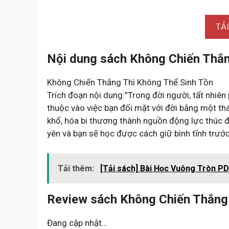
TẢ
Nội dung sách Không Chiến Thắn
Không Chiến Thắng Thì Không Thể Sinh Tồn
Trích đoạn nội dung:”Trong đời người, tất nhiên p
thuộc vào việc bạn đối mặt với đời bằng một thá
khổ, hóa bi thương thành nguồn động lực thúc đ
yên và bạn sẽ học được cách giữ bình tĩnh trư
Tải thêm:
[Tải sách] Bài Học Vuông Tròn PD
Review sách Không Chiến Thắng 
Đang cập nhật…