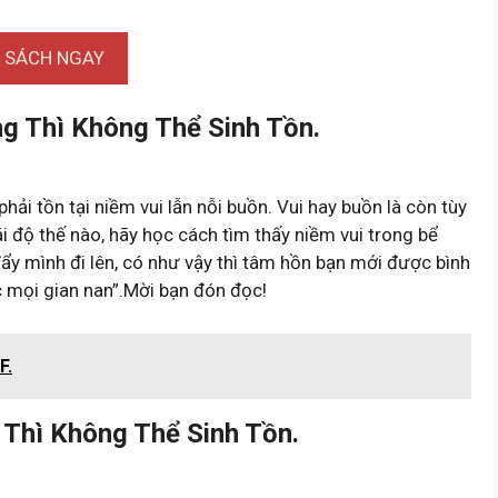
I SÁCH NGAY
g Thì Không Thể Sinh Tồn.
hải tồn tại niềm vui lẫn nỗi buồn. Vui hay buồn là còn tùy
i độ thế nào, hãy học cách tìm thấy niềm vui trong bể
ẩy mình đi lên, có như vậy thì tâm hồn bạn mới được bình
ớc mọi gian nan”.Mời bạn đón đọc!
F.
Thì Không Thể Sinh Tồn.