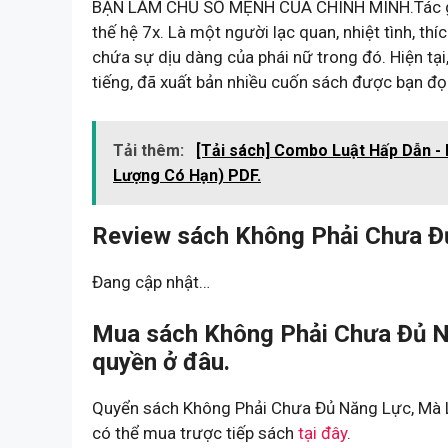
BẠN LÀM CHỦ SỐ MỆNH CỦA CHÍNH MÌNH.Tác giả 
thế hệ 7x. Là một người lạc quan, nhiệt tình, th
chứa sự dịu dàng của phái nữ trong đó. Hiện tại
tiếng, đã xuất bản nhiều cuốn sách được bạn 
Tải thêm:
[Tải sách] Combo Luật Hấp Dẫn - 
Lượng Có Hạn) PDF.
Review sách Không Phải Chưa Đủ
Đang cập nhật…
Mua sách Không Phải Chưa Đủ N
quyền ở đâu.
Quyển sách Không Phải Chưa Đủ Năng Lực, Mà L
có thể mua trược tiếp sách
tại đây
.