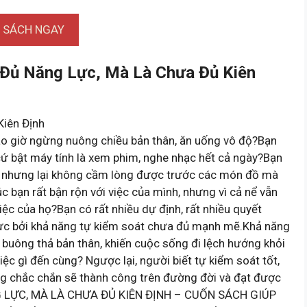
I SÁCH NGAY
 Đủ Năng Lực, Mà Là Chưa Đủ Kiên
Kiên Định
ao giờ ngừng nuông chiều bản thân, ăn uống vô độ?Bạn
cứ bật máy tính là xem phim, nghe nhạc hết cả ngày?Bạn
ệm, nhưng lại không cầm lòng được trước các món đồ mà
 bạn rất bận rộn với việc của mình, nhưng vì cả nể vẫn
ệc của họ?Bạn có rất nhiều dự định, rất nhiều quyết
hực bởi khả năng tự kiểm soát chưa đủ mạnh mẽ.Khả năng
 buông thả bản thân, khiến cuộc sống đi lệch hướng khỏi
iệc gì đến cùng? Ngược lại, người biết tự kiểm soát tốt,
g chắc chắn sẽ thành công trên đường đời và đạt được
G LỰC, MÀ LÀ CHƯA ĐỦ KIÊN ĐỊNH – CUỐN SÁCH GIÚP