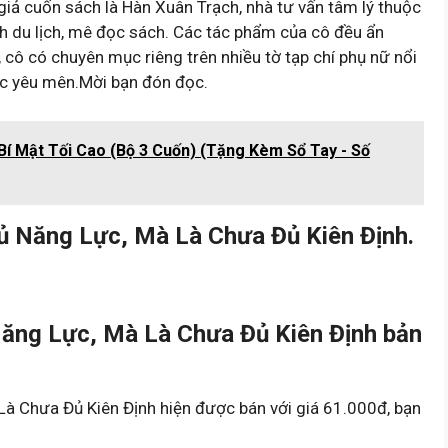
cuốn sách là Hàn Xuân Trạch, nhà tư vấn tâm lý thuộc
ích du lịch, mê đọc sách. Các tác phẩm của cô đều ẩn
, cô có chuyên mục riêng trên nhiều tờ tạp chí phụ nữ nổi
đọc yêu mên.Mời bạn đón đọc.
Bí Mật Tối Cao (Bộ 3 Cuốn) (Tặng Kèm Sổ Tay - Số
 Năng Lực, Mà Là Chưa Đủ Kiên Định.
ăng Lực, Mà Là Chưa Đủ Kiên Định bản
à Chưa Đủ Kiên Định hiện được bán với giá 61.000đ, bạn