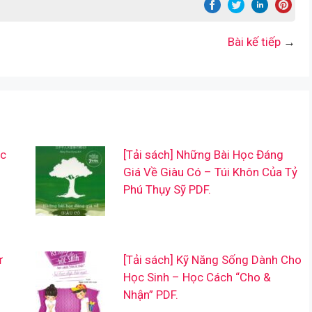
Bài kế tiếp
→
ệc
[Tải sách] Những Bài Học Đáng
Giá Về Giàu Có – Túi Khôn Của Tỷ
Phú Thụy Sỹ PDF.
ư
[Tải sách] Kỹ Năng Sống Dành Cho
Học Sinh – Học Cách “Cho &
Nhận” PDF.