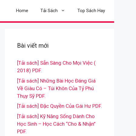
Home
Tải Sách
Top Sách Hay
Bài viết mới
[Tải sách] Sẵn Sàng Cho Mọi Việc (
2018) PDF.
[Tải sách] Những Bài Học Đáng Giá
Về Giàu Có – Túi Khôn Của Tỷ Phú
Thụy Sỹ PDF.
[Tải sách] Đặc Quyền Của Gái Hư PDF.
[Tải sách] Kỹ Năng Sống Dành Cho
Học Sinh – Học Cách “Cho & Nhận”
PDF.