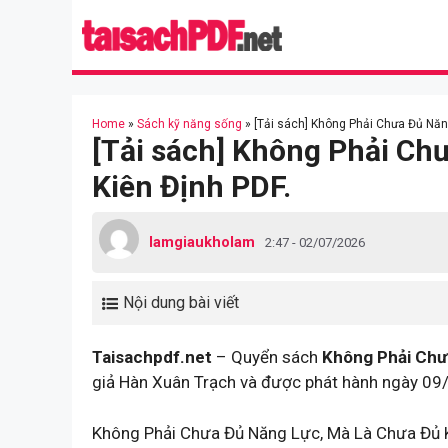
Skip
to
content
Home
»
Sách kỹ năng sống
»
[Tải sách] Không Phải Chưa Đủ Năn
[Tải sách] Không Phải Ch
Kiên Định PDF.
lamgiaukholam
2:47 - 02/07/2026
Nội dung bài viết
Taisachpdf.net
– Quyển sách
Không Phải Chư
giả Hàn Xuân Trạch và được phát hành ngày 09/
Không Phải Chưa Đủ Năng Lực, Mà Là Chưa Đủ Ki