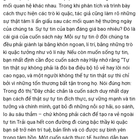
mối quan hệ khác nhau. Trong khi phân tích và trình bày
cách thực hiện các trò kì quặc, tác giả cũng làm rõ những
sự thật tâm lí ẩn giấu sau các mối quan hệ thường ngày
của chúng ta. Sự tự tin của bạn đáng giá bao nhiêu? Đó là
cái giá của cuốn sách này. Mỗi sự tự tin ở đời chúng ta
đều phải giành lại bằng khôn ngoan, lí trí, bằng những trò
kì quặc tưởng như vô lí này. Nếu còn muốn sống tự tin,
bạn nhất định cần đọc cuốn sách này.Hãy nhớ rằng “Tự
tin thật sự không phải là đôi ba điệu bộ tỏ vẻ hay lời nói
cao ngạo, và một người không thể tự tin thật sự thì chỉ
bởi vì những tổn thương bất tận trong họ. Nói đúng hơn:
Trong đô thị.”Đây chắc chắn là cuốn sách duy nhất dạy
bạn cách để thật sự tự tin đích thực, sự vững mạnh và tin
tưởng và chính mình, gạt bỏ đi những nỗi sợ hãi, so sánh,
lo âu sâu thẳm – chứ không phải cách để tạo ra vẻ ngoài
tự tin.Trải qua hết con đường đi cùng bậc thầy kì quặc
bạn sẽ trở nên trí tuệ, bản lĩnh và có được sự bình yên
trong tâm hồn. Một cuốn sách thực tế, hướng dẫn bạn