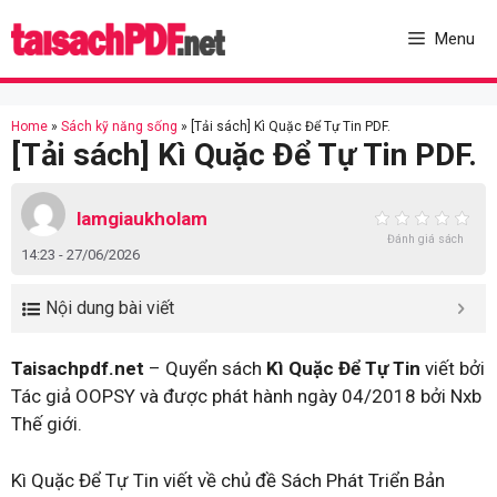
Skip
to
Menu
content
Home
»
Sách kỹ năng sống
»
[Tải sách] Kì Quặc Để Tự Tin PDF.
[Tải sách] Kì Quặc Để Tự Tin PDF.
lamgiaukholam
Đánh giá sách
14:23 - 27/06/2026
Nội dung bài viết
Taisachpdf.net
– Quyển sách
Kì Quặc Để Tự Tin
viết bởi
Tác giả OOPSY và được phát hành ngày 04/2018 bởi Nxb
Thế giới.
Kì Quặc Để Tự Tin viết về chủ đề Sách Phát Triển Bản