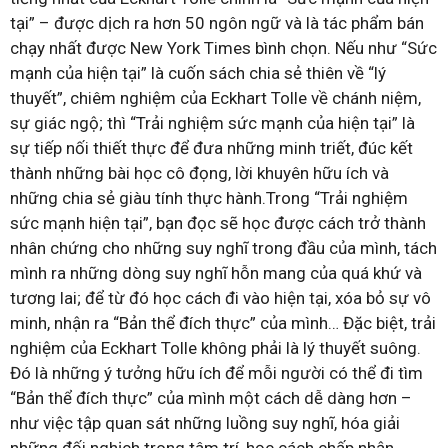
tại” – được dịch ra hơn 50 ngôn ngữ và là tác phẩm bán
chạy nhất được New York Times bình chọn. Nếu như “Sức
mạnh của hiện tại” là cuốn sách chia sẻ thiên về “lý
thuyết”, chiêm nghiệm của Eckhart Tolle về chánh niệm,
sự giác ngộ; thì “Trải nghiệm sức mạnh của hiện tại” là
sự tiếp nối thiết thực để đưa những minh triết, đúc kết
thành những bài học cô đọng, lời khuyên hữu ích và
những chia sẻ giàu tính thực hành.Trong “Trải nghiệm
sức mạnh hiện tại”, bạn đọc sẽ học được cách trở thành
nhân chứng cho những suy nghĩ trong đầu của mình, tách
mình ra những dòng suy nghĩ hỗn mang của quá khứ và
tương lai; để từ đó học cách đi vào hiện tại, xóa bỏ sự vô
minh, nhận ra “Bản thể đích thực” của mình… Đặc biệt, trải
nghiệm của Eckhart Tolle không phải là lý thuyết suông.
Đó là những ý tưởng hữu ích để mỗi người có thể đi tìm
“Bản thể đích thực” của mình một cách dễ dàng hơn –
như việc tập quan sát những luồng suy nghĩ, hóa giải