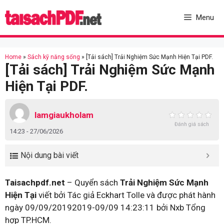
Skip
to
Menu
content
Home
»
Sách kỹ năng sống
»
[Tải sách] Trải Nghiệm Sức Mạnh Hiện Tại PDF.
[Tải sách] Trải Nghiệm Sức Mạnh
Hiện Tại PDF.
lamgiaukholam
Đánh giá sách
14:23 - 27/06/2026
Nội dung bài viết
Taisachpdf.net
– Quyển sách
Trải Nghiệm Sức Mạnh
Hiện Tại
viết bởi Tác giả Eckhart Tolle và được phát hành
ngày 09/09/20192019-09/09 14:23:11 bởi Nxb Tổng
hợp TP.HCM.