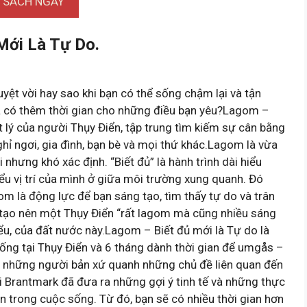
I SÁCH NGAY
Mới Là Tự Do.
tuyệt vời hay sao khi bạn có thể sống chậm lại và tận
và có thêm thời gian cho những điều bạn yêu?Lagom –
ết lý của người Thụy Điển, tập trung tìm kiếm sự cân bằng
hỉ ngơi, gia đình, bạn bè và mọi thứ khác.Lagom là vừa
i nhưng khó xác định. “Biết đủ” là hành trình dài hiểu
hiểu vị trí của mình ở giữa môi trường xung quanh. Đó
om là động lực để bạn sáng tạo, tìm thấy tự do và trân
 tạo nên một Thụy Điển “rất lagom mà cũng nhiều sáng
iểu, của đất nước này.Lagom – Biết đủ mới là Tự do là
ống tại Thụy Điển và 6 tháng dành thời gian để umgås –
với những người bản xứ quanh những chủ đề liên quan đến
i Brantmark đã đưa ra những gợi ý tinh tế và những thực
n trong cuộc sống. Từ đó, bạn sẽ có nhiều thời gian hơn