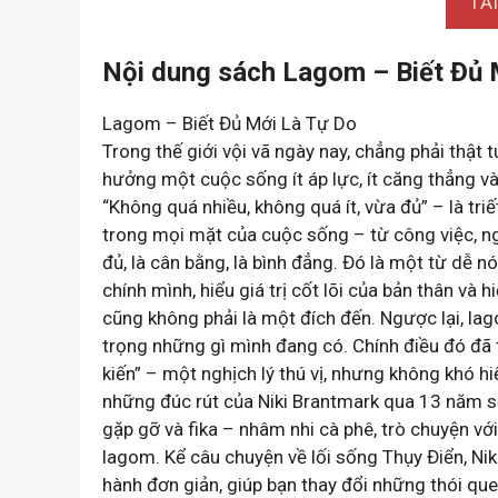
TẢ
Nội dung sách Lagom – Biết Đủ 
Lagom – Biết Đủ Mới Là Tự Do
Trong thế giới vội vã ngày nay, chẳng phải thật 
hưởng một cuộc sống ít áp lực, ít căng thẳng 
“Không quá nhiều, không quá ít, vừa đủ” – là tri
trong mọi mặt của cuộc sống – từ công việc, ng
đủ, là cân bằng, là bình đẳng. Đó là một từ dễ nó
chính mình, hiểu giá trị cốt lõi của bản thân và 
cũng không phải là một đích đến. Ngược lại, lag
trọng những gì mình đang có. Chính điều đó đã
kiến” – một nghịch lý thú vị, nhưng không khó h
những đúc rút của Niki Brantmark qua 13 năm s
gặp gỡ và fika – nhâm nhi cà phê, trò chuyện 
lagom. Kể câu chuyện về lối sống Thụy Điển, Nik
hành đơn giản, giúp bạn thay đổi những thói que