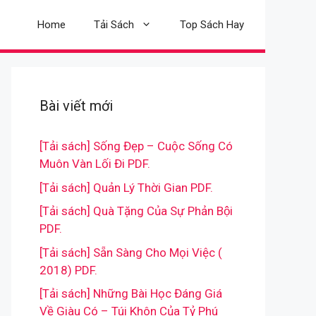
Home
Tải Sách
Top Sách Hay
Bài viết mới
[Tải sách] Sống Đẹp – Cuộc Sống Có
Muôn Vàn Lối Đi PDF.
[Tải sách] Quản Lý Thời Gian PDF.
[Tải sách] Quà Tặng Của Sự Phản Bội
PDF.
[Tải sách] Sẵn Sàng Cho Mọi Việc (
2018) PDF.
[Tải sách] Những Bài Học Đáng Giá
Về Giàu Có – Túi Khôn Của Tỷ Phú