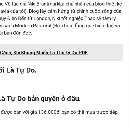
c!Về tác giả Niki BrantmarkLà chủ nhân của blog thiết kế
via của tôi). Blog lấy cảm hứng từ chính cuộc sống của
y Điển.Đến từ London, Niki tốt nghiệp Thạc sỹ tâm lý
uốn sách Modern Pastoral (Bức họa đồng quê hiện đại) và
ời bạn đón đọc.
 Cách, Khi Không Muốn Ta Tìm Lý Do PDF.
i Là Tự Do.
à Tự Do bản quyền ở đâu.
được bán với giá 136.000đ, bạn có thể mua trược tiếp