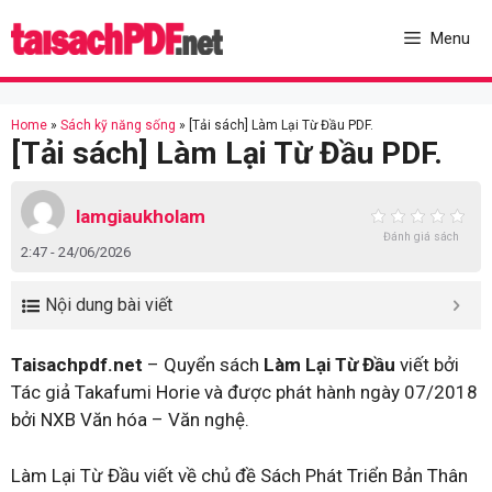
Skip
to
Menu
content
Home
»
Sách kỹ năng sống
»
[Tải sách] Làm Lại Từ Đầu PDF.
[Tải sách] Làm Lại Từ Đầu PDF.
lamgiaukholam
Đánh giá sách
2:47 - 24/06/2026
Nội dung bài viết
Taisachpdf.net
– Quyển sách
Làm Lại Từ Đầu
viết bởi
Tác giả Takafumi Horie và được phát hành ngày 07/2018
bởi NXB Văn hóa – Văn nghệ.
Làm Lại Từ Đầu viết về chủ đề Sách Phát Triển Bản Thân