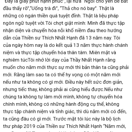
“Đây là giây phút hạnh phúc”, lại nữa “Ngồi cho yên để bắt
đầu thấy rõ”,“Uống trà đi”, “Thả cho nó bay”. Thật là
những cô ngán thiền quá tuyệt đỉnh. Thật là liệu pháp
ngôn ngữ tuyệt vời.Tôi chợt giật mình: Mình đã thực tập
nhận diện và chuyển hóa nỗi khổ niềm đau theo hướng
dẫn của Thiền sư Thích Nhất Hạnh đã 13 năm nay. Tôi
của ngày hôm nay là do kết quả 13 năm thực hành chánh
niệm và thực tập chuyển hóa thân tâm. Miên mật và
nghiêm túcTôi nhớ lời dạy của Thầy Nhất Hạnh rằng
muốn cho năm mới thực sự mới thì bản thân ta cũng phải
mới. Rằng làm sao ta có thể hy vọng có một năm mới
nếu như ta không có gì mới. Điều này hết sức đơn giản,
nhưng tiếc thay, không phải ai cũng hiểu được.Nếu như
chúng ta không tự làm mới mình, không tự chuyển hóa
chính mình, không có những hành động cụ thể, không
thực tập chánh niệm và tỉnh giác, thì dù năm mới có đến,
ta cũng đâu có gì mới. Trước mặt tôi lúc này là bộ lịch
thư pháp 2019 của Thiền sư Thích Nhất Hạnh “Năm mới,