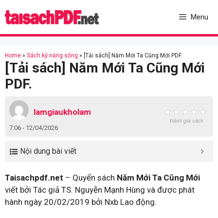
Skip
to
Menu
content
Home
»
Sách kỹ năng sống
»
[Tải sách] Năm Mới Ta Cũng Mới PDF.
[Tải sách] Năm Mới Ta Cũng Mới
PDF.
lamgiaukholam
Đánh giá sách
7:06 - 12/04/2026
Nội dung bài viết
Taisachpdf.net
– Quyển sách
Năm Mới Ta Cũng Mới
viết bởi Tác giả TS. Nguyễn Mạnh Hùng và được phát
hành ngày 20/02/2019 bởi Nxb Lao động.