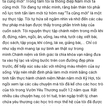
ta cũng mới”.Trong tâm tôi là thông điệp Năm mới ta
cũng mới. Tôi đang tự nhắc mình, rằng bản thân tôi phải
nỗ lực tinh tấn làm mới từ hôm nay.“Ta cũng mới” là một
sự thực tập. Tôi tự hứa sẽ ngắm nhìn và nhớ đến các câu
thư pháp mà bạn được thấy trong phần trình bày của
cuốn sách. Tôi nguyện thực tập chánh niệm trong mỗi khi
đi, đứng, nằm, ngồi, ăn, uống, lau nhà, tưới cây, viết bài,
đọc sách, tập yoga, khí công, lái xe, giảng bài,…. Chỉ có
như vậy mới mang lại sự bình an thật sự trong
mình.Chánh niệm và tỉnh giác là chìa khóa vạn năng đưa
ta vào hỷ lạc và vững bước trên con đường đẹp phía
trước, để tiếp xúc sâu sắc với những màu nhiệm của sự
sống. Vậy nên nhất định phải làm mới mình bằng cách
tinh tấn thực hành chánh niệm.Nhân năm mới Kỷ Hợi, tôi
ngồi xem lại các câu chuyện mà tôi đã kể cho các hoc trò
của tôi trong Vườn Yêu Thương suốt 12 năm qua. Rất
nhiều câu chuyện hay, có trí tuệ, tràn ngập triết lý, chan
chứa yêu thương các học trò mọi thế hệ của tôi đã được