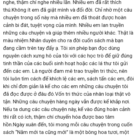
nghe, thậm chí nghe nhiều lần. Nhiều em đã rất thích
thú.Không ít em đã giật mình và đổi đời. Chỉ nhờ một câu
chuyện trong số này mà nhiều em đã thoát được hoàn
cảnh bi đát, tuyệt vọng của mình. Nhiều em lan truyền
những câu chuyện và giúp thêm nhiều người khác. Thật là
màu nhiệm.Nhân duyên cho ra đời cuốn sách mà bạn
đang cầm trên tay đấy ạ. Tôi xin phép bạn đọc dùng
nguyên cách xưng hô của tôi với các học trò để giữ đúng
tinh thần của các buổi sinh hoạt hoặc các lá thư tôi gửi
đến các em. Là người đam mê trao truyền tri thức, nên
tôi luôn tìm cách để khích lệ các em, sách tấn các em, đôi
khi chỉ đơn giản là kể cho các em những câu chuyện tôi
đã đọc được ở đâu đó.Vốn tri thức của nhân loại thật vô
tận. Những câu chuyện hàng ngày vẫn được kể khắp nơi.
Nếu ta dung các câu chuyện này, kể vào đúng hoàn cảnh
thì rất có ích, thậm chí chuyến hóa được bao tâm
hồn.Ngày xuân đến, tôi mong mỗi câu chuyện trong cuốn
sách “Năm mới ta cũng mới” là một bông hoa tươi, một