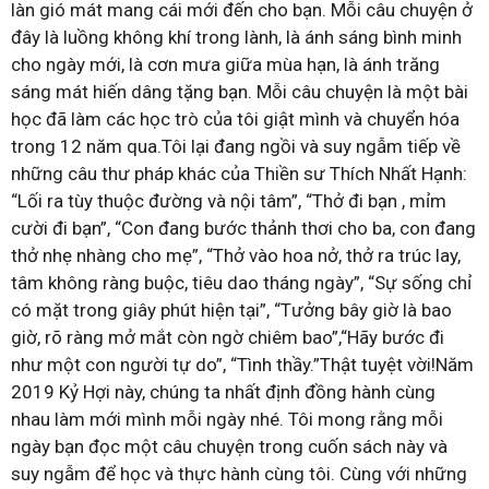
làn gió mát mang cái mới đến cho bạn. Mỗi câu chuyện ở
đây là luồng không khí trong lành, là ánh sáng bình minh
cho ngày mới, là cơn mưa giữa mùa hạn, là ánh trăng
sáng mát hiến dâng tặng bạn. Mỗi câu chuyện là một bài
học đã làm các học trò của tôi giật mình và chuyển hóa
trong 12 năm qua.Tôi lại đang ngồi và suy ngẫm tiếp về
những câu thư pháp khác của Thiền sư Thích Nhất Hạnh:
“Lối ra tùy thuộc đường và nội tâm”, “Thở đi bạn , mỉm
cười đi bạn”, “Con đang bước thảnh thơi cho ba, con đang
thở nhẹ nhàng cho mẹ”, “Thở vào hoa nở, thở ra trúc lay,
tâm không ràng buộc, tiêu dao tháng ngày”, “Sự sống chỉ
có mặt trong giây phút hiện tại”, “Tưởng bây giờ là bao
giờ, rõ ràng mở mắt còn ngờ chiêm bao”,“Hãy bước đi
như một con người tự do”, “Tình thầy.”Thật tuyệt vời!Năm
2019 Kỷ Hợi này, chúng ta nhất định đồng hành cùng
nhau làm mới mình mỗi ngày nhé. Tôi mong rằng mỗi
ngày bạn đọc một câu chuyện trong cuốn sách này và
suy ngẫm để học và thực hành cùng tôi. Cùng với những