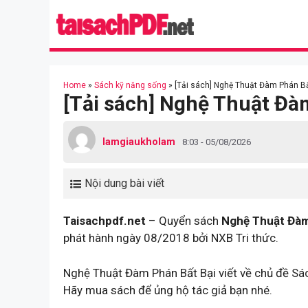
Skip
to
content
Home
»
Sách kỹ năng sống
»
[Tải sách] Nghệ Thuật Đàm Phán Bấ
[Tải sách] Nghệ Thuật Đà
lamgiaukholam
8:03 - 05/08/2026
Nội dung bài viết
Taisachpdf.net
– Quyển sách
Nghệ Thuật Đàm
phát hành ngày 08/2018 bởi NXB Tri thức.
Nghệ Thuật Đàm Phán Bất Bại viết về chủ đề Sá
Hãy mua sách để ủng hộ tác giả bạn nhé.