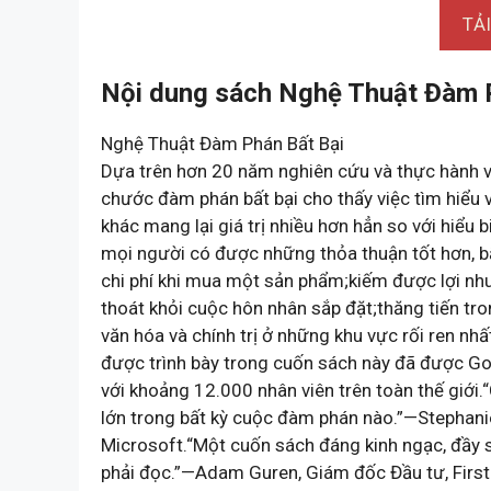
TẢ
Nội dung sách Nghệ Thuật Đàm P
Nghệ Thuật Đàm Phán Bất Bại
Dựa trên hơn 20 năm nghiên cứu và thực hành v
chước đàm phán bất bại cho thấy việc tìm hiểu
khác mang lại giá trị nhiều hơn hẳn so với hiểu 
mọi người có được những thỏa thuận tốt hơn, bấ
chi phí khi mua một sản phẩm;kiếm được lợi nhu
thoát khỏi cuộc hôn nhân sắp đặt;thăng tiến tro
văn hóa và chính trị ở những khu vực rối ren nh
được trình bày trong cuốn sách này đã được G
với khoảng 12.000 nhân viên trên toàn thế giới.
lớn trong bất kỳ cuộc đàm phán nào.”—Stephanie
Microsoft.“Một cuốn sách đáng kinh ngạc, đầy 
phải đọc.”—Adam Guren, Giám đốc Đầu tư, Firs