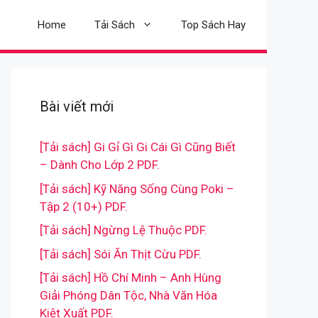
Home
Tải Sách
Top Sách Hay
Bài viết mới
[Tải sách] Gi Gỉ Gì Gi Cái Gì Cũng Biết
– Dành Cho Lớp 2 PDF.
[Tải sách] Kỹ Năng Sống Cùng Poki –
Tập 2 (10+) PDF.
[Tải sách] Ngừng Lệ Thuộc PDF.
[Tải sách] Sói Ăn Thịt Cừu PDF.
[Tải sách] Hồ Chí Minh – Anh Hùng
Giải Phóng Dân Tộc, Nhà Văn Hóa
Kiệt Xuất PDF.