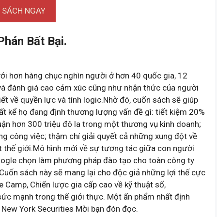
I SÁCH NGAY
hán Bất Bại.
ới hơn hàng chục nghìn người ở hơn 40 quốc gia, 12
 và đánh giá cao cảm xúc cũng như nhận thức của người
biết về quyền lực và tính logic.Nhờ đó, cuốn sách sẽ giúp
t kể họ đang định thương lượng vấn đề gì: tiết kiệm 20%
ận hơn 300 triệu đô la trong một thương vụ kinh doanh;
ng công việc; thậm chí giải quyết cả những xung đột về
ất thế giới.Mô hình mới về sự tương tác giữa con người
oogle chọn làm phương pháp đào tạo cho toàn công ty
“Cuốn sách này sẽ mang lại cho độc giả những lợi thế cực
 Camp, Chiến lược gia cấp cao về kỹ thuật số,
sức mạnh trong thế giới thực. Một ấn phẩm nhất định
t New York Securities Mời bạn đón đọc.