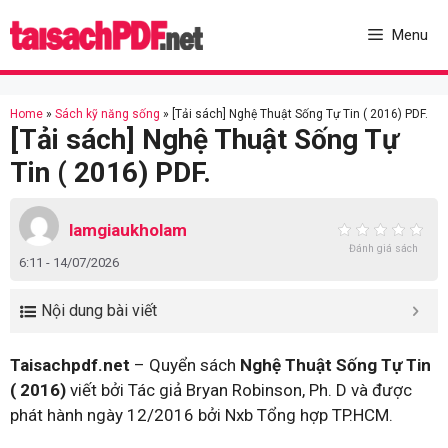
Skip
to
Menu
content
Home
»
Sách kỹ năng sống
»
[Tải sách] Nghệ Thuật Sống Tự Tin ( 2016) PDF.
[Tải sách] Nghệ Thuật Sống Tự
Tin ( 2016) PDF.
lamgiaukholam
Đánh giá sách
6:11 - 14/07/2026
Nội dung bài viết
Taisachpdf.net
– Quyển sách
Nghệ Thuật Sống Tự Tin
( 2016)
viết bởi Tác giả Bryan Robinson, Ph. D và được
phát hành ngày 12/2016 bởi Nxb Tổng hợp TP.HCM.