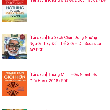
[Tải sách] Không Mất Gì, Được Tất Cả PDF.
[Tải sách] Bộ Sách Chân Dung Những
Người Thay Đổi Thế Giới – Dr. Seuss Là
Ai? PDF.
[Tải sách] Thông Minh Hơn, Nhanh Hơn,
Giỏi Hơn ( 2018) PDF.