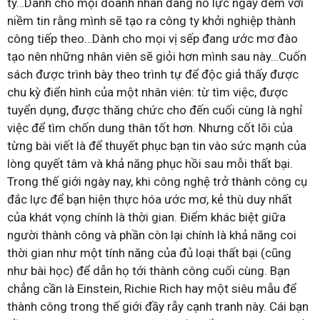
ty…Dành cho mọi doanh nhân đang nỗ lực ngày đêm với
niềm tin rằng mình sẽ tạo ra công ty khởi nghiệp thành
công tiếp theo…Dành cho mọi vị sếp đang ước mơ đào
tạo nên những nhân viên sẽ giỏi hơn mình sau này…Cuốn
sách được trình bày theo trình tự để độc giả thấy được
chu kỳ điển hình của một nhân viên: từ tìm việc, được
tuyển dụng, được thăng chức cho đến cuối cùng là nghỉ
việc để tìm chốn dung thân tốt hơn. Nhưng cốt lõi của
từng bài viết là để thuyết phục bạn tin vào sức mạnh của
lòng quyết tâm và khả năng phục hồi sau mỗi thất bại.
Trong thế giới ngày nay, khi công nghệ trở thành công cụ
đắc lực để bạn hiện thực hóa ước mơ, kẻ thù duy nhất
của khát vọng chính là thời gian. Điểm khác biệt giữa
người thành công và phần còn lại chính là khả năng coi
thời gian như một tính năng của đủ loại thất bại (cũng
như bài học) để dẫn họ tới thành công cuối cùng. Bạn
chẳng cần là Einstein, Richie Rich hay một siêu mẫu để
thành công trong thế giới đầy rẫy cạnh tranh này. Cái bạn