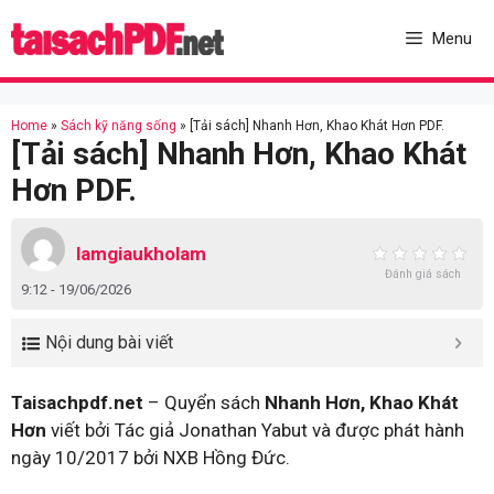
Skip
to
Menu
content
Home
»
Sách kỹ năng sống
»
[Tải sách] Nhanh Hơn, Khao Khát Hơn PDF.
[Tải sách] Nhanh Hơn, Khao Khát
Hơn PDF.
lamgiaukholam
Đánh giá sách
9:12 - 19/06/2026
Nội dung bài viết
Taisachpdf.net
– Quyển sách
Nhanh Hơn, Khao Khát
Hơn
viết bởi Tác giả Jonathan Yabut và được phát hành
ngày 10/2017 bởi NXB Hồng Đức.