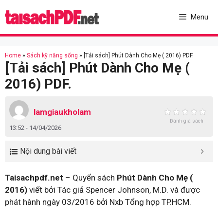
Skip
to
Menu
content
Home
»
Sách kỹ năng sống
»
[Tải sách] Phút Dành Cho Mẹ ( 2016) PDF.
[Tải sách] Phút Dành Cho Mẹ (
2016) PDF.
lamgiaukholam
Đánh giá sách
13:52 - 14/04/2026
Nội dung bài viết
Taisachpdf.net
– Quyển sách
Phút Dành Cho Mẹ (
2016)
viết bởi Tác giả Spencer Johnson, M.D. và được
phát hành ngày 03/2016 bởi Nxb Tổng hợp TP.HCM.