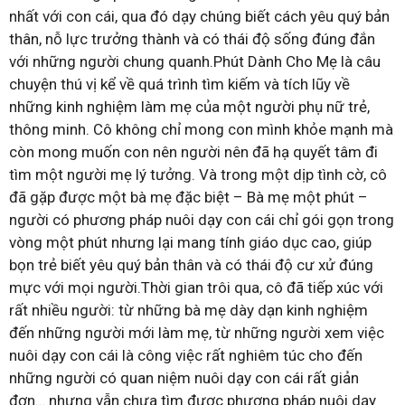
nhất với con cái, qua đó dạy chúng biết cách yêu quý bản
thân, nỗ lực trưởng thành và có thái độ sống đúng đắn
với những người chung quanh.Phút Dành Cho Mẹ là câu
chuyện thú vị kể về quá trình tìm kiếm và tích lũy về
những kinh nghiệm làm mẹ của một người phụ nữ trẻ,
thông minh. Cô không chỉ mong con mình khỏe mạnh mà
còn mong muốn con nên người nên đã hạ quyết tâm đi
tìm một người mẹ lý tưởng. Và trong một dịp tình cờ, cô
đã gặp được một bà mẹ đặc biệt – Bà mẹ một phút –
người có phương pháp nuôi dạy con cái chỉ gói gọn trong
vòng một phút nhưng lại mang tính giáo dục cao, giúp
bọn trẻ biết yêu quý bản thân và có thái độ cư xử đúng
mực với mọi người.Thời gian trôi qua, cô đã tiếp xúc với
rất nhiều người: từ những bà mẹ dày dạn kinh nghiệm
đến những người mới làm mẹ, từ những người xem việc
nuôi dạy con cái là công việc rất nghiêm túc cho đến
những người có quan niệm nuôi dạy con cái rất giản
đơn… nhưng vẫn chưa tìm được phương pháp nuôi dạy