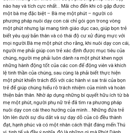
nào hay và tích cực nhất… Mãi cho đến khi cô gặp được
một bà mẹ đặc biệt – Bà mẹ một phút – người có
phương pháp nuôi dạy con cái chỉ gói gọn trong vòng
một phút nhưng lại mang tính giáo dục cao, giúp bọn trẻ
biết yêu quý bản thân và có thái độ cư xử đúng mực với
mọi người.Bà mẹ một phút cho rằng, khi nuôi dạy con cái,
người mẹ phải giúp con trẻ xác định được mục tiêu của
chúng, người mẹ phải luôn dành ra một phút khen ngợi
những hành động tốt của các con để động viên và khích
lệ tinh thần của chúng, sau cùng là phải biết thực hiện
một phút khiển trách đối với các hành vi sai trái của bọn
trẻ để giúp chúng hiểu rõ trách nhiệm của mình và hoàn
thiện bản thân. Nhờ áp dụng những bí quyết hữu ích từ bà
mẹ một phút, người phụ nữ trẻ đã tìm ra phương pháp
nuôi dạy con cái theo hướng của mình… Những đứa trẻ
lớn lên dưới sự dìu dắt và sự dạy dỗ của cô đều thành
đạt, hạnh phúc và có một nhân cách thật đáng mến.Thú
vị, tinh tế và đầy ý nghĩa, đó là những gì mà Phút Dành