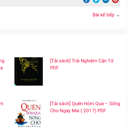
Bài kế tiếp
→
ng
[Tải sách] Trải Nghiệm Cận Tử
óa
PDF.
àm
[Tải sách] Quên Hôm Qua – Sống
Cho Ngày Mai ( 2017) PDF.