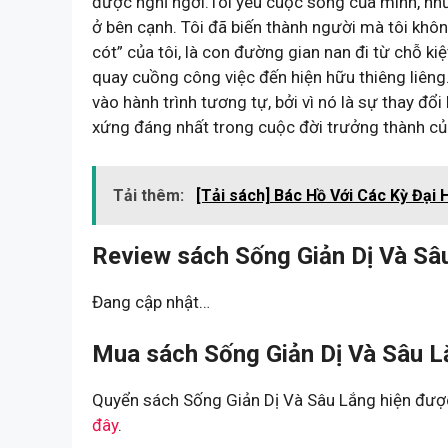
được nghỉ ngơi.Tôi yêu cuộc sống của mình, nh
ở bên cạnh. Tôi đã biến thành người mà tôi khôn
cót” của tôi, là con đường gian nan đi từ chỗ kiệ
quay cuồng công việc đến hiện hữu thiêng liêng.
vào hành trình tương tự, bởi vì nó là sự thay đổ
xứng đáng nhất trong cuộc đời trưởng thành củ
Tải thêm:
[Tải sách] Bác Hồ Với Các Kỳ Đại 
Review sách Sống Giản Dị Và Sâ
Đang cập nhật…
Mua sách Sống Giản Dị Và Sâu L
Quyển sách Sống Giản Dị Và Sâu Lắng hiện được
đây
.