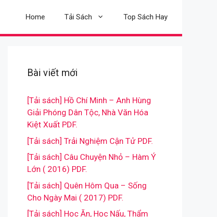
Home
Tải Sách
Top Sách Hay
Bài viết mới
[Tải sách] Hồ Chí Minh – Anh Hùng
Giải Phóng Dân Tộc, Nhà Văn Hóa
Kiệt Xuất PDF.
[Tải sách] Trải Nghiệm Cận Tử PDF.
[Tải sách] Câu Chuyện Nhỏ – Hàm Ý
Lớn ( 2016) PDF.
[Tải sách] Quên Hôm Qua – Sống
Cho Ngày Mai ( 2017) PDF.
[Tải sách] Học Ăn, Học Nấu, Thẩm