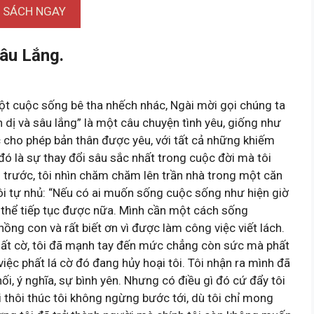
I SÁCH NGAY
âu Lắng.
t cuộc sống bê tha nhếch nhác, Ngài mời gọi chúng ta
dị và sâu lắng” là một câu chuyện tình yêu, giống như
c cho phép bản thân được yêu, với tất cả những khiếm
đó là sự thay đổi sâu sắc nhất trong cuộc đời mà tôi
 trước, tôi nhìn chăm chăm lên trần nhà trong một căn
Tôi tự nhủ: “Nếu có ai muốn sống cuộc sống như hiện giờ
 thể tiếp tục được nữa. Mình cần một cách sống
hồng con và rất biết ơn vì được làm công việc viết lách.
phất cờ, tôi đã mạnh tay đến mức chẳng còn sức mà phất
việc phất lá cờ đó đang hủy hoại tôi. Tôi nhận ra mình đã
i, ý nghĩa, sự bình yên. Nhưng có điều gì đó cứ đẩy tôi
i thôi thúc tôi không ngừng bước tới, dù tôi chỉ mong