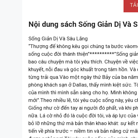
TẢ
Nội dung sách Sống Giản Dị Và S
Sống Giản Dị Và Sâu Lắng
“Thượng đế không kêu gọi chúng ta bước vàomộ
sống cuộc đời thánh thiện”**********”Sống giản 
bao câu chuyện mà tôi yêu thích. Chuyện về việ
khuyết, nỗi đau và góc khuất trong tâm hồn. Và 
từng trải qua.Vào một ngày thứ Bảy của ba năm
phòng khách sạn ở Dallas, thấy mình kiệt sức. 
của mình thì mình sẵn sàng cho họ. Mình không
mới”.Theo nhiều lẽ, tôi yêu cuộc sống này, yêu c
Giống như cờ đến tay ai người đó phất, và khi 
nữa. Lá cờ nhỏ đó là cuộc đời tôi, và áp lực của 
bỏ lỡ những thứ mà bản thân khao khát: sự kết nố
tiến về phía trước – niềm tin và bản năng cứ mã