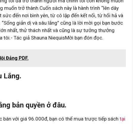
ưng tôi đã trở thành người mà chính tôi còn không muốn
g muốn trở thành.Cuốn sách này là hành trình “lên dây
t sức đến nơi bình yên, từ cô lập đến kết nối, từ hối hả và
 “Sống giản dị và sâu lắng” cũng là lời mời gọi bạn bước
i lớn nhất, thử thách nhất và cũng là sự tưởng thưởng
a tôi.- Tác giả Shauna NiequisMời bạn đón đọc.
Hội Đảng PDF.
u Lắng.
ắng bản quyền ở đâu.
 bán với giá 96.000đ, bạn có thể mua trược tiếp sách
tại