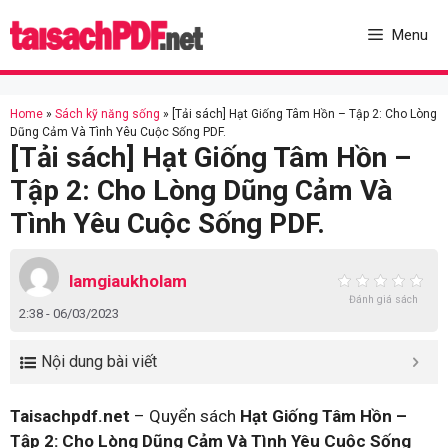
Skip
to
Menu
content
Home
»
Sách kỹ năng sống
»
[Tải sách] Hạt Giống Tâm Hồn – Tập 2: Cho Lòng
Dũng Cảm Và Tình Yêu Cuộc Sống PDF.
[Tải sách] Hạt Giống Tâm Hồn –
Tập 2: Cho Lòng Dũng Cảm Và
Tình Yêu Cuộc Sống PDF.
lamgiaukholam
Đánh giá sách
2:38 - 06/03/2023
Nội dung bài viết
Taisachpdf.net
– Quyển sách
Hạt Giống Tâm Hồn –
Tập 2: Cho Lòng Dũng Cảm Và Tình Yêu Cuộc Sống