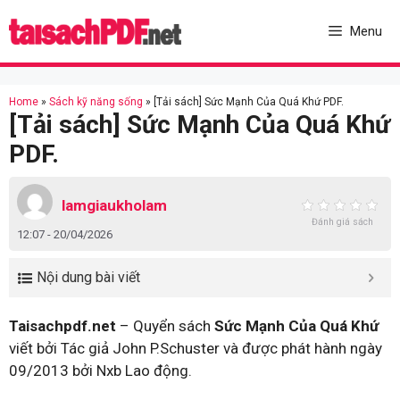
Skip
to
Menu
content
Home
»
Sách kỹ năng sống
»
[Tải sách] Sức Mạnh Của Quá Khứ PDF.
[Tải sách] Sức Mạnh Của Quá Khứ
PDF.
lamgiaukholam
Đánh giá sách
12:07 - 20/04/2026
Nội dung bài viết
Taisachpdf.net
– Quyển sách
Sức Mạnh Của Quá Khứ
viết bởi Tác giả John P.Schuster và được phát hành ngày
09/2013 bởi Nxb Lao động.