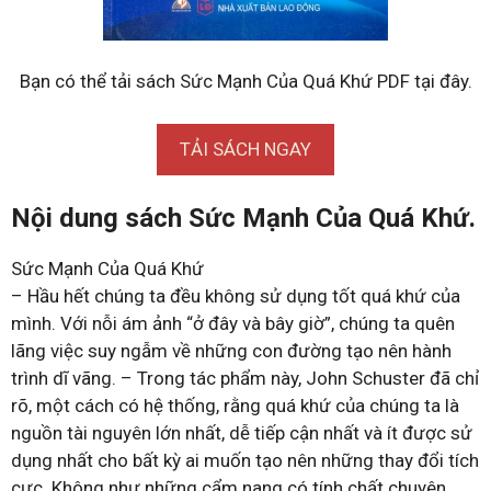
Bạn có thể tải sách Sức Mạnh Của Quá Khứ PDF tại đây.
TẢI SÁCH NGAY
Nội dung sách Sức Mạnh Của Quá Khứ.
Sức Mạnh Của Quá Khứ
– Hầu hết chúng ta đều không sử dụng tốt quá khứ của
mình. Với nỗi ám ảnh “ở đây và bây giờ”, chúng ta quên
lãng việc suy ngẫm về những con đường tạo nên hành
trình dĩ vãng. – Trong tác phẩm này, John Schuster đã chỉ
rõ, một cách có hệ thống, rằng quá khứ của chúng ta là
nguồn tài nguyên lớn nhất, dễ tiếp cận nhất và ít được sử
dụng nhất cho bất kỳ ai muốn tạo nên những thay đổi tích
cực. Không như những cẩm nang có tính chất chuyên