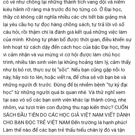
có vẻ như chống lại những thành tích vang dội và niềm
kiêu hãnh rỡ ràng mà trước đó họ từng có. Ở Đại học,
thầy cô không cắt nghĩa nhiều các chi tiết bài giảng mà
lại yêu cầu họ tự đọc hàng chồng sách, tự trả lời vô số
câu hỏi, rồi thậm chí là đánh giá kết quả những việc làm
của mình. Không tự phân bổ được thời gian, điều khiển sự
linh hoạt từ cách dậy đến cách học của bậc Đại học, thay
vì cảm nhận và vui mừng vì cơ hội được làm chủ học
trình, nhiều tân sinh viên lại khủng hoảng tâm lý, cảm thấy
như bị bỏ rơi, thực sự bị “sốc”. Nếu bạn cũng gặp nỗi lo
này, hãy nói to lên, hoặc viết ra, để chia sẻ với bạn bè và
những người đi trước. Đừng để bị nhiễm bệnh “tự kỷ đại
học” từ những người quá bi quan nhé. Và thử nghĩ xem
tại sao vô số các bạn sinh viên khác lại thành công, nhẹ
nhõm, vui tươi trên con đường thu nạp kiến thức? CUỐN
SÁCH ĐẦU TIÊN DO CÁC HỌC GIẢ VIỆT NAM VIẾT DÀNH
CHO BẠN ĐỌC TRẺ VIỆT NAM.Đến trường là hạnh phúc!
Làm thế nào để các bạn trẻ thấu hiểu chân lý đó và tận