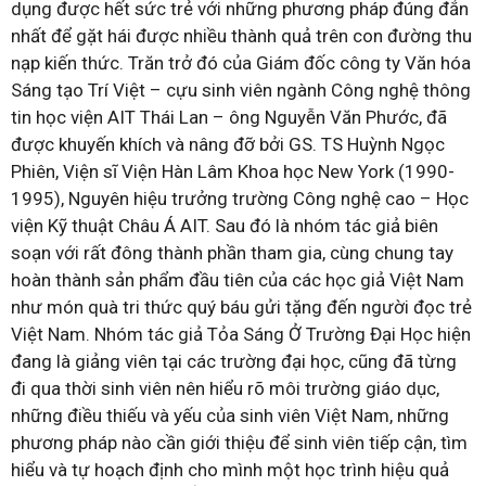
dụng được hết sức trẻ với những phương pháp đúng đắn
nhất để gặt hái được nhiều thành quả trên con đường thu
nạp kiến thức. Trăn trở đó của Giám đốc công ty Văn hóa
Sáng tạo Trí Việt – cựu sinh viên ngành Công nghệ thông
tin học viện AIT Thái Lan – ông Nguyễn Văn Phước, đã
được khuyến khích và nâng đỡ bởi GS. TS Huỳnh Ngọc
Phiên, Viện sĩ Viện Hàn Lâm Khoa học New York (1990-
1995), Nguyên hiệu trưởng trường Công nghệ cao – Học
viện Kỹ thuật Châu Á AIT. Sau đó là nhóm tác giả biên
soạn với rất đông thành phần tham gia, cùng chung tay
hoàn thành sản phẩm đầu tiên của các học giả Việt Nam
như món quà tri thức quý báu gửi tặng đến người đọc trẻ
Việt Nam. Nhóm tác giả Tỏa Sáng Ở Trường Đại Học hiện
đang là giảng viên tại các trường đại học, cũng đã từng
đi qua thời sinh viên nên hiểu rõ môi trường giáo dục,
những điều thiếu và yếu của sinh viên Việt Nam, những
phương pháp nào cần giới thiệu để sinh viên tiếp cận, tìm
hiểu và tự hoạch định cho mình một học trình hiệu quả