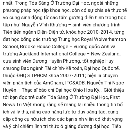
nhất. Trong Tỏa Sáng Ở Trường Đại Học, ngoài những
phương pháp học tập khoa học, còn có sự chia sẻ thực tế
vô cùng sinh động từ các tấm gương điển hình trong học
tập như: Nguyễn Vĩnh Khương – sinh viên chương trình
Tiên tiến ngành Điện-Điện tử, khóa học 2010-2014, từng
đạt học bổng các trường Trung học Royal Wolverhamton
School, Brooke House College – vương quốc Anh và
trường Auckland International College – New Zealand,
cựu sinh viên Dương Huyền Phương, tốt nghiệp Huy
chương Bạc ngành Tài chính-Kế toán, Đại học Quốc tế,
thuộc ĐHQG TPHCM khóa 2007-2011; hiện là chuyên
viên phân tích của AmCham, IFC&ADB. Nguyễn Thị Ngọc
Huyền – Thạc sĩ báo chí Đại học Ohio Hoa Kỳ… Giới thiệu
tới bạn đọc trẻ cuốn Tỏa Sáng Ở Trường Đại Học, First
News Trí Việt mong rằng sẽ mang lại nhiều thông tin bổ
ích và lý thú, nâng cao năng lực tư duy sáng tạo, cung
cấp công cụ hữu ích cho các bạn sinh viên có khát vọng
và ý chí chiếm lĩnh tri thức ở giảng đường đại học. Tiếp