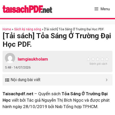
Skip
to
Menu
content
Home
»
Sách kỹ năng sống
»
[Tải sách] Tỏa Sáng Ở Trường Đại Học PDF.
[Tải sách] Tỏa Sáng Ở Trường Đại
Học PDF.
lamgiaukholam
Đánh giá sách
5:48 - 14/07/2026
Nội dung bài viết
Taisachpdf.net
– Quyển sách
Tỏa Sáng Ở Trường Đại
Học
viết bởi Tác giả Nguyễn Thị Bích Ngọc và được phát
hành ngày 28/10/2019 bởi Nxb Tổng hợp TP.HCM.