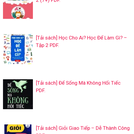
[Tải sách] Học Cho Ai? Học Để Làm Gì? –
Tập 2 PDF.
[Tải sách] Để Sống Mà Không Hối Tiếc
PDF.
[Tải sách] Giỏi Giao Tiếp – Dễ Thành Công