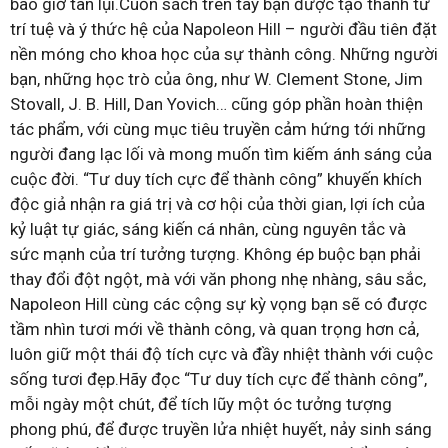
bao giờ tàn lụi.Cuốn sách trên tay bạn được tạo thành từ
trí tuệ và ý thức hệ của Napoleon Hill – người đầu tiên đặt
nền móng cho khoa học của sự thành công. Những người
bạn, những học trò của ông, như W. Clement Stone, Jim
Stovall, J. B. Hill, Dan Yovich… cũng góp phần hoàn thiện
tác phẩm, với cùng mục tiêu truyền cảm hứng tới những
người đang lạc lối và mong muốn tìm kiếm ánh sáng của
cuộc đời. “Tư duy tích cực để thành công” khuyến khích
độc giả nhận ra giá trị và cơ hội của thời gian, lợi ích của
kỷ luật tự giác, sáng kiến cá nhân, cùng nguyên tắc và
sức mạnh của trí tưởng tượng. Không ép buộc bạn phải
thay đổi đột ngột, mà với văn phong nhẹ nhàng, sâu sắc,
Napoleon Hill cùng các cộng sự kỳ vọng bạn sẽ có được
tầm nhìn tươi mới về thành công, và quan trọng hơn cả,
luôn giữ một thái độ tích cực và đầy nhiệt thành với cuộc
sống tươi đẹp.Hãy đọc “Tư duy tích cực để thành công”,
mỗi ngày một chút, để tích lũy một óc tưởng tượng
phong phú, để được truyền lửa nhiệt huyết, nảy sinh sáng