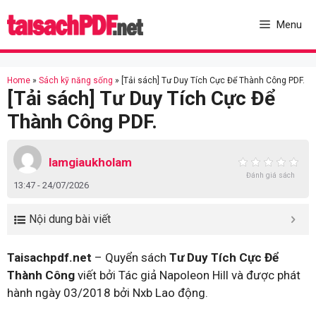
Skip
to
Menu
content
Home
»
Sách kỹ năng sống
»
[Tải sách] Tư Duy Tích Cực Để Thành Công PDF.
[Tải sách] Tư Duy Tích Cực Để
Thành Công PDF.
lamgiaukholam
Đánh giá sách
13:47 - 24/07/2026
Nội dung bài viết
Taisachpdf.net
– Quyển sách
Tư Duy Tích Cực Để
Thành Công
viết bởi Tác giả Napoleon Hill và được phát
hành ngày 03/2018 bởi Nxb Lao động.