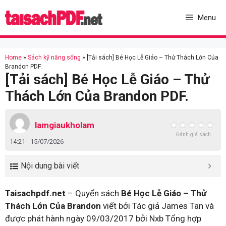
Skip
to
Menu
content
Home
»
Sách kỹ năng sống
»
[Tải sách] Bé Học Lễ Giáo – Thử Thách Lớn Của
Brandon PDF.
[Tải sách] Bé Học Lễ Giáo – Thử
Thách Lớn Của Brandon PDF.
lamgiaukholam
Đánh giá sách
14:21 - 15/07/2026
Nội dung bài viết
Taisachpdf.net
– Quyển sách
Bé Học Lễ Giáo – Thử
Thách Lớn Của Brandon
viết bởi Tác giả James Tan và
được phát hành ngày 09/03/2017 bởi Nxb Tổng hợp