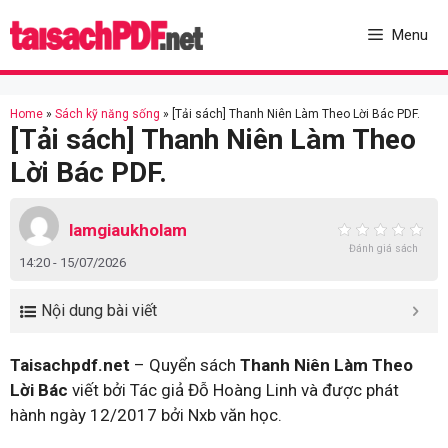
Skip
to
Menu
content
Home
»
Sách kỹ năng sống
»
[Tải sách] Thanh Niên Làm Theo Lời Bác PDF.
[Tải sách] Thanh Niên Làm Theo
Lời Bác PDF.
lamgiaukholam
Đánh giá sách
14:20 - 15/07/2026
Nội dung bài viết
Taisachpdf.net
– Quyển sách
Thanh Niên Làm Theo
Lời Bác
viết bởi Tác giả Đỗ Hoàng Linh và được phát
hành ngày 12/2017 bởi Nxb văn học.