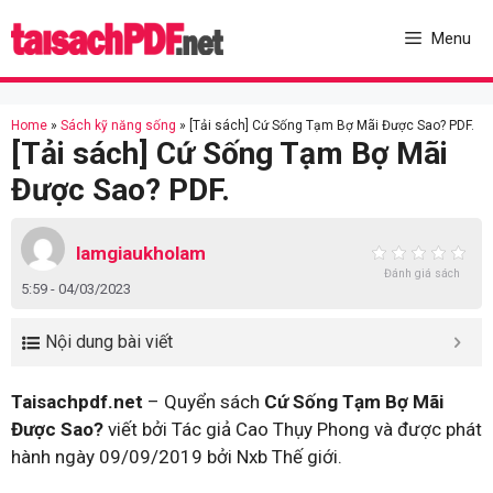
Skip
to
Menu
content
Home
»
Sách kỹ năng sống
»
[Tải sách] Cứ Sống Tạm Bợ Mãi Được Sao? PDF.
[Tải sách] Cứ Sống Tạm Bợ Mãi
Được Sao? PDF.
lamgiaukholam
Đánh giá sách
5:59 - 04/03/2023
Nội dung bài viết
Taisachpdf.net
– Quyển sách
Cứ Sống Tạm Bợ Mãi
Được Sao?
viết bởi Tác giả Cao Thụy Phong và được phát
hành ngày 09/09/2019 bởi Nxb Thế giới.