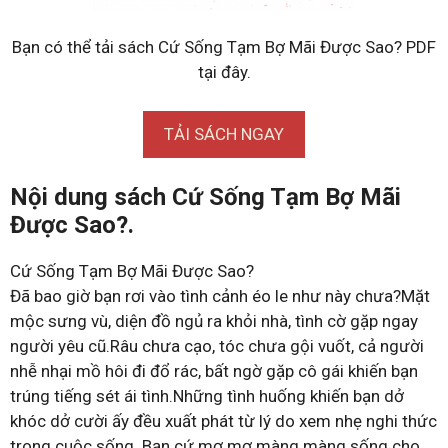
Bạn có thể tải sách Cứ Sống Tạm Bợ Mãi Được Sao? PDF
tại đây.
TẢI SÁCH NGAY
Nội dung sách Cứ Sống Tạm Bợ Mãi
Được Sao?.
Cứ Sống Tạm Bợ Mãi Được Sao?
Đã bao giờ bạn rơi vào tình cảnh éo le như này chưa?Mặt
mộc sưng vù, diện đồ ngủ ra khỏi nhà, tình cờ gặp ngay
người yêu cũ.Râu chưa cạo, tóc chưa gội vuốt, cả người
nhễ nhại mồ hôi đi đổ rác, bất ngờ gặp cô gái khiến bạn
trúng tiếng sét ái tình.Những tình huống khiến bạn dở
khóc dở cười ấy đều xuất phát từ lý do xem nhẹ nghi thức
trong cuộc sống. Bạn cứ mơ mơ màng màng sống cho