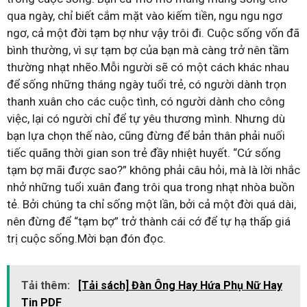
qua ngày, chỉ biết cắm mặt vào kiếm tiền, ngu ngu ngơ
ngơ, cả một đời tạm bợ như vậy trôi đi. Cuộc sống vốn đã
bình thường, vì sự tạm bợ của bạn mà càng trở nên tầm
thường nhạt nhẽo.Mỗi người sẽ có một cách khác nhau
để sống những tháng ngày tuổi trẻ, có người dành trọn
thanh xuân cho các cuộc tình, có người dành cho công
việc, lại có người chỉ để tự yêu thương mình. Nhưng dù
bạn lựa chọn thế nào, cũng đừng để bản thân phải nuối
tiếc quãng thời gian son trẻ đầy nhiệt huyết. “Cứ sống
tạm bợ mãi được sao?” không phải câu hỏi, mà là lời nhắc
nhở những tuổi xuân đang trôi qua trong nhạt nhòa buồn
tẻ. Bởi chúng ta chỉ sống một lần, bởi cả một đời quá dài,
nên đừng để “tạm bợ” trở thành cái cớ để tự hạ thấp giá
trị cuộc sống.Mời bạn đón đọc.
Tải thêm:
[Tải sách] Đàn Ông Hay Hứa Phụ Nữ Hay
Tin PDF