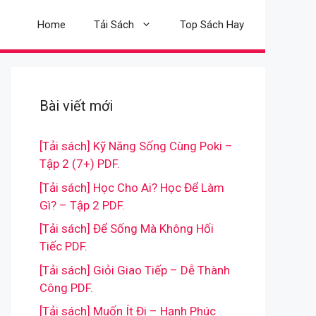
Home
Tải Sách
Top Sách Hay
Bài viết mới
[Tải sách] Kỹ Năng Sống Cùng Poki –
Tập 2 (7+) PDF.
[Tải sách] Học Cho Ai? Học Để Làm
Gì? – Tập 2 PDF.
[Tải sách] Để Sống Mà Không Hối
Tiếc PDF.
[Tải sách] Giỏi Giao Tiếp – Dễ Thành
Công PDF.
[Tải sách] Muốn Ít Đi – Hạnh Phúc