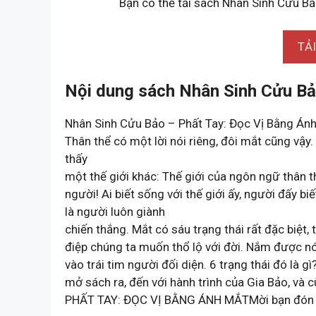
Bạn có thể tải sách Nhân Sinh Cửu Bả
TẢ
Nội dung sách Nhân Sinh Cửu Bả
Nhân Sinh Cửu Bảo – Phất Tay: Đọc Vị Bằng Án
Thân thể có một lời nói riêng, đôi mắt cũng vậy
thấy
một thế giới khác: Thế giới của ngôn ngữ thân t
người! Ai biết sống với thế giới ấy, người đấy bi
là người luôn giành
chiến thắng. Mắt có sáu trạng thái rất đặc biệt
điệp chúng ta muốn thổ lộ với đời. Nắm được nó,
vào trái tim người đối diện. 6 trạng thái đó là g
mở sách ra, đến với hành trình của Gia Bảo, và 
PHẤT TAY: ĐỌC VỊ BẰNG ÁNH MẮTMời bạn đón