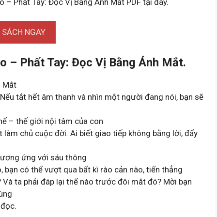
o – Phất Tay: Đọc Vị Bằng Ánh Mắt PDF tại đây.
I SÁCH NGAY
o – Phất Tay: Đọc Vị Bằng Ánh Mắt.
h Mắt
. Nếu tắt hết âm thanh và nhìn một người đang nói, bạn sẽ
hể – thế giới nội tâm của con
ết làm chủ cuộc đời. Ai biết giao tiếp không bằng lời, đấy
, tương ứng với sáu thông
 bạn có thể vượt qua bất kì rào cản nào, tiến thẳng
ì? Và ta phải đáp lại thế nào trước đôi mắt đó? Mời bạn
cùng
 đọc.