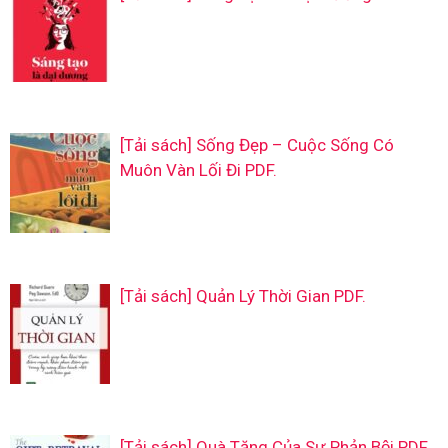
[Tải sách] Sống Đẹp – Cuộc Sống Có
Muôn Vàn Lối Đi PDF.
[Tải sách] Quản Lý Thời Gian PDF.
[Tải sách] Quà Tặng Của Sự Phản Bội PDF.