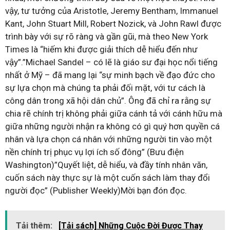
vậy, tư tưởng của Aristotle, Jeremy Bentham, Immanuel
Kant, John Stuart Mill, Robert Nozick, và John Rawl được
trình bày với sự rõ ràng và gần gũi, mà theo New York
Times là “hiếm khi được giải thích dễ hiểu đến như
vậy”.”Michael Sandel – có lẽ là giáo sư đại học nổi tiếng
nhất ở Mỹ – đã mang lại “sự minh bạch về đạo đức cho
sự lựa chọn mà chúng ta phải đối mặt, với tư cách là
công dân trong xã hội dân chủ”. Ông đã chỉ ra rằng sự
chia rẽ chính trị không phải giữa cánh tả với cánh hữu mà
giữa những người nhận ra không có gì quý hơn quyền cá
nhân và lựa chọn cá nhân với những người tin vào một
nền chính trị phục vụ lợi ích số đông” (Bưu điện
Washington)”Quyết liệt, dễ hiểu, và đầy tính nhân văn,
cuốn sách này thực sự là một cuốn sách làm thay đổi
người đọc” (Publisher Weekly)Mời bạn đón đọc.
Tải thêm:
[Tải sách] Những Cuộc Đời Được Thay