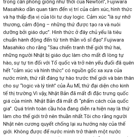
trong căn phòng giống như thời của Newton”, Fujiwara
Masahiko dần quan tâm đến vị trí của cảm xúc, hình thức
và hạ thấp địa vị của lôi tư duy logic. Cảm xúc “là sự nhớ
thương, cảm động – những thứ được tạo ra và nuôi
dưỡng bởi giáo dục”. Hình thức ở đây chủ yếu là tiêu
chuẩn hành động đến từ tinh thần võ sĩ đạo”.Fujiwara
Masahiko cho rằng “Sau chiến tranh thế giới thứ hai,
những người Nhật bị giáo dục làm cho mất đi lòng tự
hào, sự tự tin đối với Tổ quốc và trở nên yếu đuối đã quên
hết “cảm xúc và hình thức” có nguồn gốc xa xưa của
nước mình, thứ rất đáng tự hào trước thế giới và bán thân
cho sự “logic và lý tính” của Âu Mĩ, thứ đại diện cho kinh
tế thị trường.Vì vậy, Nhật Bản đã mất đi đặc trưng quốc
giá của mình. Nhật Bản đã mất đi “phẩm cách của quốc
gia”. Quá trình toàn cầu hóa đang diễn ra hiện nay là thứ
làm cho thế giới trở nên thuần nhất.Tôi cho rằng người
Nhật nên cương quyết chống lại xu hướng này của thế
giới. Không được để nước mình trở thành một nước