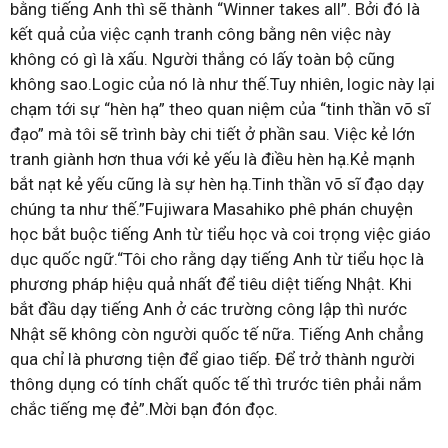
bằng tiếng Anh thì sẽ thành “Winner takes all”. Bởi đó là
kết quả của việc cạnh tranh công bằng nên việc này
không có gì là xấu. Người thắng có lấy toàn bộ cũng
không sao.Logic của nó là như thế.Tuy nhiên, logic này lại
chạm tới sự “hèn hạ” theo quan niệm của “tinh thần võ sĩ
đạo” mà tôi sẽ trình bày chi tiết ở phần sau. Việc kẻ lớn
tranh giành hơn thua với kẻ yếu là điều hèn hạ.Kẻ mạnh
bắt nạt kẻ yếu cũng là sự hèn hạ.Tinh thần võ sĩ đạo dạy
chúng ta như thế.”Fujiwara Masahiko phê phán chuyện
học bắt buộc tiếng Anh từ tiểu học và coi trọng việc giáo
dục quốc ngữ.“Tôi cho rằng dạy tiếng Anh từ tiểu học là
phương pháp hiệu quả nhất để tiêu diệt tiếng Nhật. Khi
bắt đầu dạy tiếng Anh ở các trường công lập thì nước
Nhật sẽ không còn người quốc tế nữa. Tiếng Anh chẳng
qua chỉ là phương tiện để giao tiếp. Để trở thành người
thông dụng có tính chất quốc tế thì trước tiên phải nắm
chắc tiếng mẹ đẻ”.Mời bạn đón đọc.