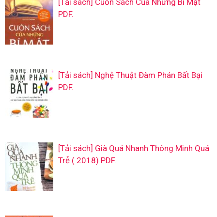
[Tải sách] Cuốn Sách Của Những Bí Mật
PDF.
[Tải sách] Nghệ Thuật Đàm Phán Bất Bại
PDF.
[Tải sách] Già Quá Nhanh Thông Minh Quá
Trễ ( 2018) PDF.