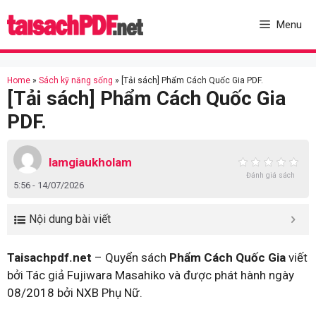
Skip
to
Menu
content
Home
»
Sách kỹ năng sống
»
[Tải sách] Phẩm Cách Quốc Gia PDF.
[Tải sách] Phẩm Cách Quốc Gia
PDF.
lamgiaukholam
Đánh giá sách
5:56 - 14/07/2026
Nội dung bài viết
Taisachpdf.net
– Quyển sách
Phẩm Cách Quốc Gia
viết
bởi Tác giả Fujiwara Masahiko và được phát hành ngày
08/2018 bởi NXB Phụ Nữ.