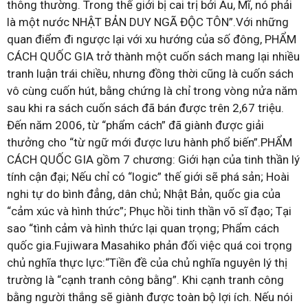
thông thường. Trong thế giới bị cai trị bởi Âu, Mĩ, nó phải
là một nước NHẬT BẢN DUY NGÃ ĐỘC TÔN”.Với những
quan điểm đi ngược lại với xu hướng của số đông, PHẨM
CÁCH QUỐC GIA trở thành một cuốn sách mang lại nhiều
tranh luận trái chiều, nhưng đồng thời cũng là cuốn sách
vô cùng cuốn hút, bằng chứng là chỉ trong vòng nửa năm
sau khi ra sách cuốn sách đã bán được trên 2,67 triệu.
Đến năm 2006, từ “phẩm cách” đã giành được giải
thưởng cho “từ ngữ mới được lưu hành phổ biến”.PHẨM
CÁCH QUỐC GIA gồm 7 chương: Giới hạn của tinh thần lý
tính cận đại; Nếu chỉ có “logic” thế giới sẽ phá sản; Hoài
nghi tự do bình đẳng, dân chủ; Nhật Bản, quốc gia của
“cảm xúc và hình thức”; Phục hồi tinh thần võ sĩ đạo; Tại
sao “tình cảm và hình thức lại quan trọng; Phẩm cách
quốc gia.Fujiwara Masahiko phản đối việc quá coi trọng
chủ nghĩa thực lực:“Tiền đề của chủ nghĩa nguyên lý thị
trường là “cạnh tranh công bằng”. Khi cạnh tranh công
bằng người thắng sẽ giành được toàn bộ lợi ích. Nếu nói