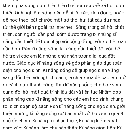
khám phá song còn thiếu hiểu biết sâu sắc về xã hội, còn
thiếu kinh nghiệm sống nên dễ bị lôi kéo, kích động, hoặc
dễ học theo, bắt chước một số thói hư, tật xấu du nhập
từ thế giới bên ngoài, từ Internet…Sống trong xã hội phát
triển, con người cần phải sớm được trang bị những kĩ
năng cần thiết để hòa nhập với cộng đồng, với xu thế toàn
cầu hóa. Rèn kĩ năng sống lại càng cần thiết đối với thế
hệ trẻ vì các em là những chủ nhân tương lai của đất
nước. Giáo dục kĩ năng sống sẽ góp phần giáo dục toàn
diện cho học sinh. Kĩ năng sống sẽ giúp học sinh vững
vàng đối diện với nghịch cảnh, là chìa khóa để các em mở
ra cánh cửa thành công. Rèn kĩ năng sống cho học sinh
cũng đòi hỏi một quá trình lâu dài và liên tục.Nhằm góp
phần nâng cao kĩ năng sống cho các em học sinh, chúng
tôi biên soạn bộ sách Rèn kĩ năng sống cho học sinh, giới
thiệu những kĩ năng sống cơ bản nhất với học sinh qua 8
chủ đề chính: Kĩ năng tự nhận thức; Kĩ năng kiểm soát
cảm xúc; Kĩ năng làm chủ bản thân; Kĩ năng giao tiếp; Kĩ