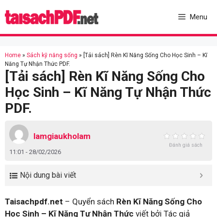
Skip
to
Menu
content
Home
»
Sách kỹ năng sống
»
[Tải sách] Rèn Kĩ Năng Sống Cho Học Sinh – Kĩ
Năng Tự Nhận Thức PDF.
[Tải sách] Rèn Kĩ Năng Sống Cho
Học Sinh – Kĩ Năng Tự Nhận Thức
PDF.
lamgiaukholam
Đánh giá sách
11:01 - 28/02/2026
Nội dung bài viết
Taisachpdf.net
– Quyển sách
Rèn Kĩ Năng Sống Cho
Học Sinh – Kĩ Năng Tự Nhận Thức
viết bởi Tác giả